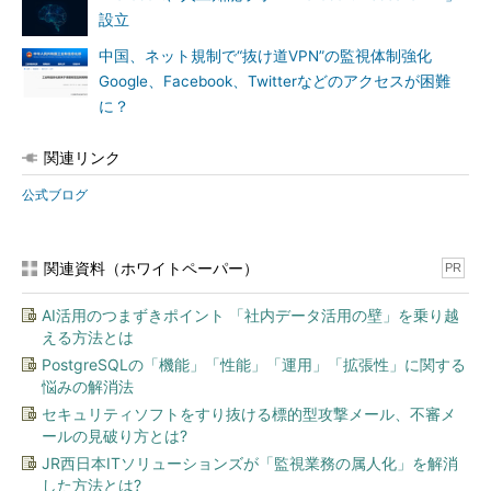
設立
中国、ネット規制で“抜け道VPN”の監視体制強化
Google、Facebook、Twitterなどのアクセスが困難
に？
関連リンク
公式ブログ
関連資料（ホワイトペーパー）
PR
AI活用のつまずきポイント 「社内データ活用の壁」を乗り越
える方法とは
PostgreSQLの「機能」「性能」「運用」「拡張性」に関する
悩みの解消法
セキュリティソフトをすり抜ける標的型攻撃メール、不審メ
ールの見破り方とは?
JR西日本ITソリューションズが「監視業務の属人化」を解消
した方法とは?