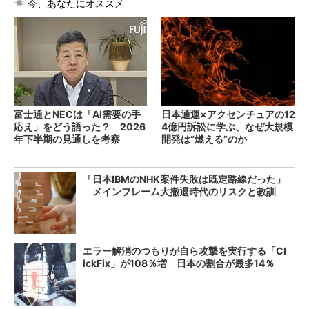
今、あなたにオススメ
富士通とNECは「AI需要の手
日本通運×アクセンチュアの12
応え」をどう語った？ 2026
4億円訴訟に学ぶ、なぜ大規模
年下半期の見通しを考察
開発は“燃える”のか
「日本IBMのNHK案件失敗は既定路線だった」
メインフレーム大撤退時代のリスクと教訓
エラー解消のつもりが自ら攻撃を実行する「Cl
ickFix」が108％増 日本の割合が最多14％