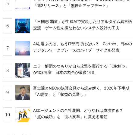
「週2リリース」と「無停止アップデート」
「三國志 覇道」が生成AIで実現したリアルタイム異言語
交流 ゲーム性を損なわないシステム設計の工夫
AIを選ぶのは、もうIT部門ではない？ Gartner、日本の
デジタルワークプレースのハイプ・サイクル発表
エラー解消のつもりが自ら攻撃を実行する「ClickFix」
が108％増 日本の割合が最多14％
富士通とNECの決算会見から読み解く、2026年下半期
「AI需要」と「収益の見通し」
AIエージェントの全社展開、どうやれば成功する？
「点の成功」を「面の変革」に変える道筋