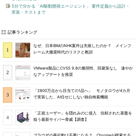
5分で分かる「AI駆動開発エージェント」 要件定義から設計・
実装・テストまで
記事ランキング
なぜ、日本IBMのNHK案件は失敗したのか？ メインフ
レーム大撤退時代のリスクと教訓
VMware製品にCVSS 9.8の脆弱性、回避策なし 速やか
なアップデートを推奨
「2800万点から目当ての1品へ」 モノタロウが4カ月
で実装した、AI任せにしない独自検索機能
「正規ユーザー」を隠れみのに侵入 信頼された基盤を
狙う最新サイバー脅威【調査】
ブラウザの再起動は不要になる？ Chromeが模索する