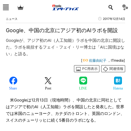
ニュース
2017年12月14日
Google、中国の北京にアジア初のAIラボを開設
Googleが、アジア初のAI（人工知能）ラボを中国の北京に開設し
た。ラボを統括するフェイ・フェイ・リー博士は「AIに国境はな
い」と語る。
[
佐藤由紀子
，ITmedia]
PC用表示
関連情報
Share
Post
LINE
Hatena
米Googleは12月13日（現地時間）、中国の北京に同社として
はアジアで初のAI（人工知能）ラボを開設したと発表した。世界
では米国のニューヨーク、カナダのトロント、英国のロンドン、
スイスのチューリッヒに続く5番目のラボになる。