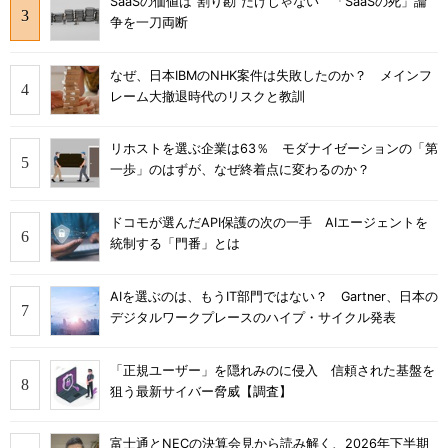
SaaSの価値は“割り勘”だけじゃない 「SaaSの死」論
争を一刀両断
なぜ、日本IBMのNHK案件は失敗したのか？ メインフ
レーム大撤退時代のリスクと教訓
リホストを選ぶ企業は63％ モダナイゼーションの「第
一歩」のはずが、なぜ終着点に変わるのか？
ドコモが選んだAPI保護の次の一手 AIエージェントを
統制する「門番」とは
AIを選ぶのは、もうIT部門ではない？ Gartner、日本の
デジタルワークプレースのハイプ・サイクル発表
「正規ユーザー」を隠れみのに侵入 信頼された基盤を
狙う最新サイバー脅威【調査】
富士通とNECの決算会見から読み解く、2026年下半期