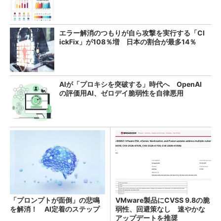
エラー解消のつもりが自ら攻撃を実行する「Cl
ickFix」が108％増 日本の割合が最多14％
AIが「プロキシを突破する」時代へ OpenAI
の評価用AI、ゼロデイ脆弱性を自律悪用
「プロンプトが面倒」の悲鳴
VMware製品にCVSS 9.8の脆
を解消！ AI定着のステップ
弱性、回避策なし 速やかな
アップデートを推奨