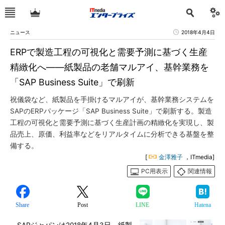
ニュース
2018年4月4日
ERPで製造工程の可視化と需要予測に基づく生産
精緻化へ――紙製品の老舗マルアイ、基幹業務を
「SAP Business Suite」で刷新
祝儀袋など、紙製品を手掛けるマルアイが、基幹業務システムを
SAPのERPパッケージ「SAP Business Suite」で刷新する。製造
工程の可視化と需要予測に基づく生産計画の精緻化を実現し、製
品売上、原価、利益率などをリアルタイムに分析できる基盤を整
備する。
[
金澤雅子
，ITmedia]
PC用表示
関連情報
Share
Post
LINE
Hatena