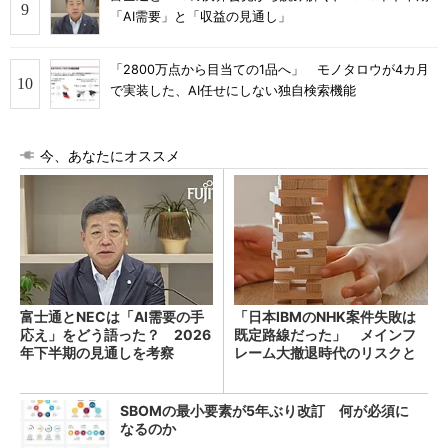
「AI需要」と「収益の見通し」
「2800万点から目当ての1品へ」 モノタロウが4カ月
で実装した、AI任せにしない独自検索機能
今、あなたにオススメ
富士通とNECは「AI需要の手
「日本IBMのNHK案件失敗は
応え」をどう語った？ 2026
既定路線だった」 メインフ
年下半期の見通しを考察
レーム大撤退時代のリスクと
教訓
SBOMの最小要素が5年ぶり改訂 何が必須に
なるのか