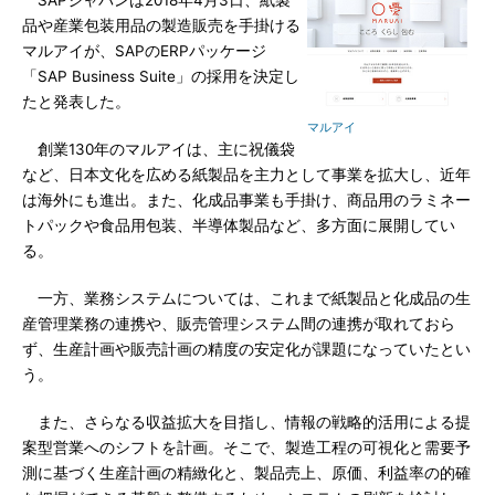
SAPジャパンは2018年4月3日、紙製
品や産業包装用品の製造販売を手掛ける
マルアイが、SAPのERPパッケージ
「SAP Business Suite」の採用を決定し
たと発表した。
マルアイ
創業130年のマルアイは、主に祝儀袋
など、日本文化を広める紙製品を主力として事業を拡大し、近年
は海外にも進出。また、化成品事業も手掛け、商品用のラミネー
トパックや食品用包装、半導体製品など、多方面に展開してい
る。
一方、業務システムについては、これまで紙製品と化成品の生
産管理業務の連携や、販売管理システム間の連携が取れておら
ず、生産計画や販売計画の精度の安定化が課題になっていたとい
う。
また、さらなる収益拡大を目指し、情報の戦略的活用による提
案型営業へのシフトを計画。そこで、製造工程の可視化と需要予
測に基づく生産計画の精緻化と、製品売上、原価、利益率の的確