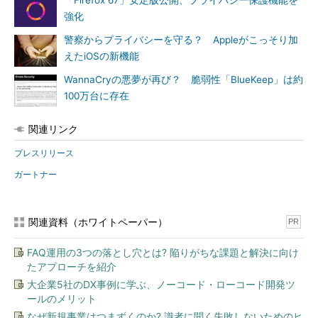
「Firefox 67」安定版公開、プライバシー保護機能を
強化
警察からプライバシーを守る？ Appleがこっそり加
えたiOSの新機能
WannaCryの悪夢が再び？ 脆弱性「BlueKeep」は約
100万台に存在
関連リンク
プレスリリース
ガートナー
関連資料（ホワイトペーパー）
PR
FAQ運用の3つの落とし穴とは? 陥りがちな課題と解決に向け
たアプローチを紹介
大企業5社のDX事例に学ぶ、ノーコード・ローコード開発ツ
ールのメリット
なぜ新規事業はつまずくのか? 識者に聞く失敗しないためのヒ