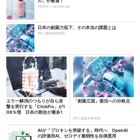
ル」が最適！
PR(DHC｜CanCam.jp)
日本の創薬力低下、その本当の課題とは
PR(三菱総合研究所)
エラー解消のつもりが自ら攻
「創薬立国」復活への分岐点
撃を実行する「ClickFix」が1
08％増 日本の割合が最多1
4％
PR(三菱総合研究所)
AIが「プロキシを突破する」時代へ OpenAI
の評価用AI、ゼロデイ脆弱性を自律悪用