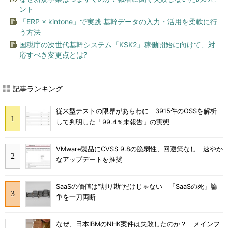
ント
「ERP × kintone」で実践 基幹データの入力・活用を柔軟に行
う方法
国税庁の次世代基幹システム「KSK2」稼働開始に向けて、対
応すべき変更点とは?
記事ランキング
従来型テストの限界があらわに 3915件のOSSを解析
して判明した「99.4％未報告」の実態
VMware製品にCVSS 9.8の脆弱性、回避策なし 速やか
なアップデートを推奨
SaaSの価値は“割り勘”だけじゃない 「SaaSの死」論
争を一刀両断
なぜ、日本IBMのNHK案件は失敗したのか？ メインフ