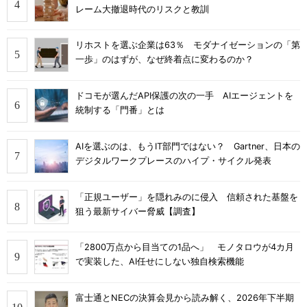
レーム大撤退時代のリスクと教訓
リホストを選ぶ企業は63％ モダナイゼーションの「第
一歩」のはずが、なぜ終着点に変わるのか？
ドコモが選んだAPI保護の次の一手 AIエージェントを
統制する「門番」とは
AIを選ぶのは、もうIT部門ではない？ Gartner、日本の
デジタルワークプレースのハイプ・サイクル発表
「正規ユーザー」を隠れみのに侵入 信頼された基盤を
狙う最新サイバー脅威【調査】
「2800万点から目当ての1品へ」 モノタロウが4カ月
で実装した、AI任せにしない独自検索機能
富士通とNECの決算会見から読み解く、2026年下半期