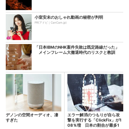
小室安未のおしゃれ動画の秘密が判明
PR(アドビ｜CanCam.jp)
「日本IBMのNHK案件失敗は既定路線だった」
メインフレーム大撤退時代のリスクと教訓
デノンの空間オーディオ、凄
エラー解消のつもりが自ら攻
すぎた
撃を実行する「ClickFix」が1
08％増 日本の割合が最多1