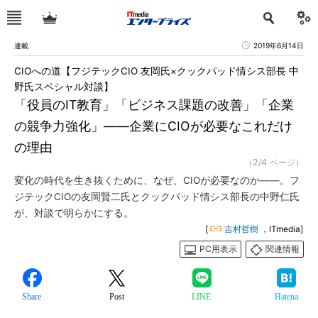
連載
2019年6月14日
CIOへの道【フジテックCIO 友岡氏×クックパッド情シス部長 中
野氏スペシャル対談】
「役員のIT教育」「ビジネス課題の改善」「企業
の競争力強化」――企業にCIOが必要なこれだけ
の理由
（2/4 ページ）
変化の時代を生き抜くために、なぜ、CIOが必要なのか――。フ
ジテックCIOの友岡賢二氏とクックパッド情シス部長の中野仁氏
が、対談で明らかにする。
[
吉村哲樹
，ITmedia]
PC用表示
関連情報
Share
Post
LINE
Hatena