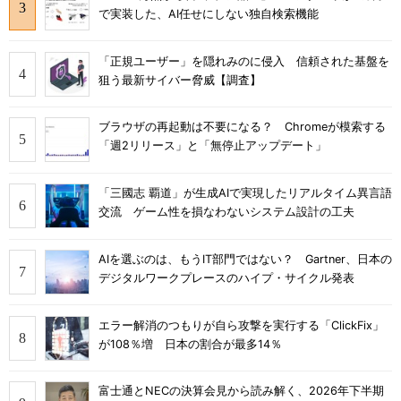
で実装した、AI任せにしない独自検索機能
「正規ユーザー」を隠れみのに侵入 信頼された基盤を
狙う最新サイバー脅威【調査】
ブラウザの再起動は不要になる？ Chromeが模索する
「週2リリース」と「無停止アップデート」
「三國志 覇道」が生成AIで実現したリアルタイム異言語
交流 ゲーム性を損なわないシステム設計の工夫
AIを選ぶのは、もうIT部門ではない？ Gartner、日本の
デジタルワークプレースのハイプ・サイクル発表
エラー解消のつもりが自ら攻撃を実行する「ClickFix」
が108％増 日本の割合が最多14％
富士通とNECの決算会見から読み解く、2026年下半期