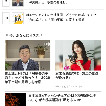
「AI需要」と「収益の見通し」
AIエージェントの全社展開、どうやれば成功する？
「点の成功」を「面の変革」に変える道筋
今、あなたにオススメ
富士通とNECは「AI需要の手
安未も感動♡唯一無二の動画
応え」をどう語った？ 2026
が作れる♪
年下半期の見通しを考察
PR(アドビ｜CanCam.jp)
日本通運×アクセンチュアの124億円訴訟に学
ぶ、なぜ大規模開発は“燃える”のか