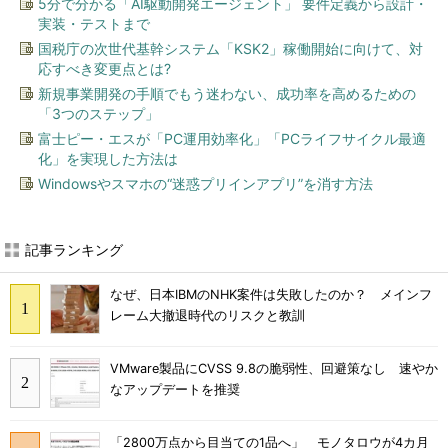
5分で分かる「AI駆動開発エージェント」 要件定義から設計・
実装・テストまで
国税庁の次世代基幹システム「KSK2」稼働開始に向けて、対
応すべき変更点とは?
新規事業開発の手順でもう迷わない、成功率を高めるための
「3つのステップ」
富士ピー・エスが「PC運用効率化」「PCライフサイクル最適
化」を実現した方法は
Windowsやスマホの“迷惑プリインアプリ”を消す方法
記事ランキング
なぜ、日本IBMのNHK案件は失敗したのか？ メインフ
レーム大撤退時代のリスクと教訓
VMware製品にCVSS 9.8の脆弱性、回避策なし 速やか
なアップデートを推奨
「2800万点から目当ての1品へ」 モノタロウが4カ月