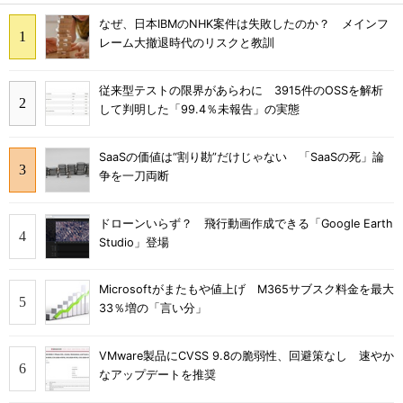
なぜ、日本IBMのNHK案件は失敗したのか？ メインフ
レーム大撤退時代のリスクと教訓
従来型テストの限界があらわに 3915件のOSSを解析
して判明した「99.4％未報告」の実態
SaaSの価値は“割り勘”だけじゃない 「SaaSの死」論
争を一刀両断
ドローンいらず？ 飛行動画作成できる「Google Earth
Studio」登場
Microsoftがまたもや値上げ M365サブスク料金を最大
33％増の「言い分」
VMware製品にCVSS 9.8の脆弱性、回避策なし 速やか
なアップデートを推奨