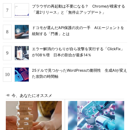
ブラウザの再起動は不要になる？ Chromeが模索する
「週2リリース」と「無停止アップデート」
ドコモが選んだAPI保護の次の一手 AIエージェントを
統制する「門番」とは
エラー解消のつもりが自ら攻撃を実行する「ClickFix」
が108％増 日本の割合が最多14％
25ドルで見つかったWordPressの脆弱性 生成AIが変え
た攻防の時間軸
今、あなたにオススメ