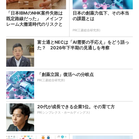
「日本IBMのNHK案件失敗は
日本の創薬力低下、その本当
既定路線だった」 メインフ
の課題とは
レーム大撤退時代のリスクと
教訓
PR(三菱総合研究所)
富士通とNECは「AI需要の手応え」をどう語っ
た？ 2026年下半期の見通しを考察
「創薬立国」復活への分岐点
PR(三菱総合研究所)
20代が成長できる企業1位。その育て方
PR(シンプレクス・ホールディングス)