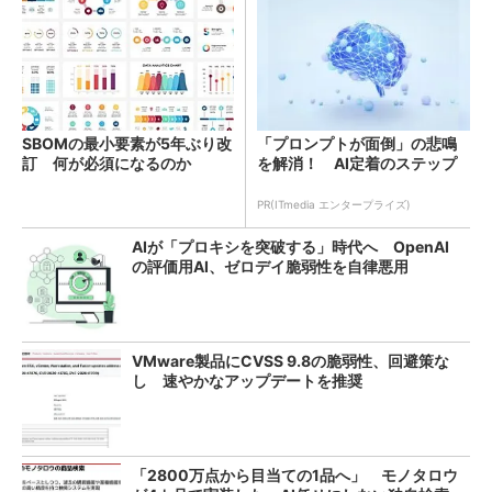
SBOMの最小要素が5年ぶり改
「プロンプトが面倒」の悲鳴
訂 何が必須になるのか
を解消！ AI定着のステップ
PR(ITmedia エンタープライズ)
AIが「プロキシを突破する」時代へ OpenAI
の評価用AI、ゼロデイ脆弱性を自律悪用
VMware製品にCVSS 9.8の脆弱性、回避策な
し 速やかなアップデートを推奨
「2800万点から目当ての1品へ」 モノタロウ