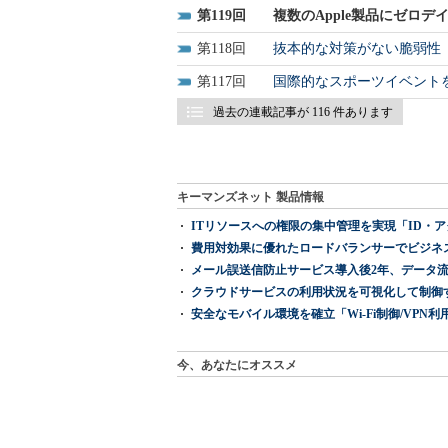
119
複数のApple製品にゼロ
118
抜本的な対策がない脆弱性「Pet
117
国際的なスポーツイベント
過去の連載記事が 116 件あります
キーマンズネット 製品情報
ITリソースへの権限の集中管理を実現「ID・アクセス管理 『I
費用対効果に優れたロードバランサーでビジネ
メール誤送信防止サービス導入後2年、データ流
クラウドサービスの利用状況を可視化して制御する「次
安全なモバイル環境を確立「Wi-Fi制御/VPN利用の強制
今、あなたにオススメ