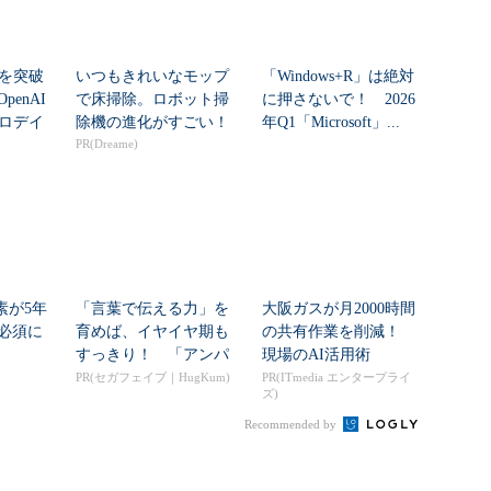
シを突破
いつもきれいなモップ
「Windows+R」は絶対
enAI
で床掃除。ロボット掃
に押さないで！ 2026
ゼロデイ
除機の進化がすごい！
年Q1「Microsoft」...
PR(Dreame)
素が5年
「言葉で伝える力」を
大阪ガスが月2000時間
必須に
育めば、イヤイヤ期も
の共有作業を削減！
すっきり！ 「アンパ
現場のAI活用術
ンマン ことばずかん...
PR(セガフェイブ｜HugKum)
PR(ITmedia エンタープライ
ズ)
Recommended by