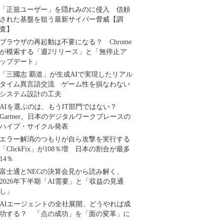
「正規ユーザー」を隠れみのに侵入 信頼
された基盤を狙う最新サイバー脅威【調
査】
ブラウザの再起動は不要になる？ Chrome
が模索する「週2リリース」と「無停止ア
ップデート」
「三國志 覇道」が生成AIで実現したリアル
タイム異言語交流 ゲーム性を損なわない
システム設計の工夫
AIを選ぶのは、もうIT部門ではない？
Gartner、日本のデジタルワークプレースの
ハイプ・サイクル発表
エラー解消のつもりが自ら攻撃を実行する
「ClickFix」が108％増 日本の割合が最多
14％
富士通とNECの決算会見から読み解く、
2026年下半期「AI需要」と「収益の見通
し」
AIエージェントの全社展開、どうやれば成
功する？ 「点の成功」を「面の変革」に