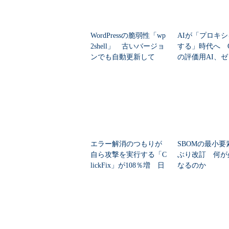
WordPressの脆弱性「wp
AIが「プロキ
2shell」 古いバージョ
する」時代へ Op
ンでも自動更新して
の評価用AI、
い...
脆弱性を自...
エラー解消のつもりが
SBOMの最小要
自ら攻撃を実行する「C
ぶり改訂 何が
lickFix」が108％増 日
なるのか
本の割...