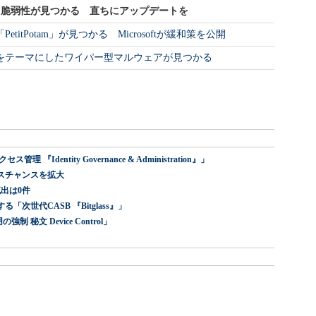
デイ脆弱性が見つかる 直ちにアップデートを
itPotam」が見つかる Microsoftが緩和策を公開
をテーマにしたワイパー型マルウェアが見つかる
dentity Governance & Administration』」
スチャンスを拡大
出は0件
世代CASB 『Bitglass』」
 秘文 Device Control」