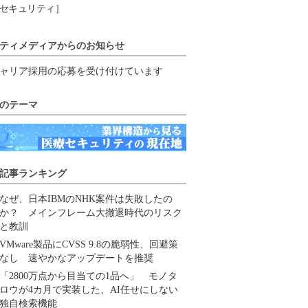
セキュリティ］
ティメディアからのお知らせ
ャリア採用の応募を受け付けています
のテーマ
記事ランキング
なぜ、日本IBMのNHK案件は失敗したの
か？ メインフレーム大撤退時代のリスク
と教訓
VMware製品にCVSS 9.8の脆弱性、回避策
なし 速やかなアップデートを推奨
「2800万点から目当ての1品へ」 モノタ
ロウが4カ月で実装した、AI任せにしない
独自検索機能