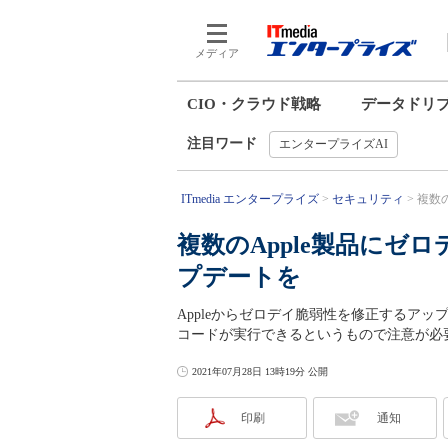
メディア
CIO・クラウド戦略
データドリ
注目ワード
エンタープライズAI
ITmedia エンタープライズ
セキュリティ
複数の
複数のApple製品にゼ
プデートを
Appleからゼロデイ脆弱性を修正するア
コードが実行できるというもので注意が必
2021年07月28日 13時19分 公開
印刷
通知