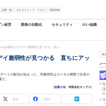
記事一覧
オルタナティブ・ブログ
用語辞典
ブン経営
業務の自動化
セキュリティ
DX×組織
Apple製品にゼロデイ脆弱性が見つかる 直ち...
ロデイ脆弱性が見つかる 直ちにアッ
メー
ップデートの配信が始まった。同脆弱性はカーネル権限で任意の
要だ。
な
[
後藤大地
，
有限会社オングス
]
は
に
見る
Share
エ
「