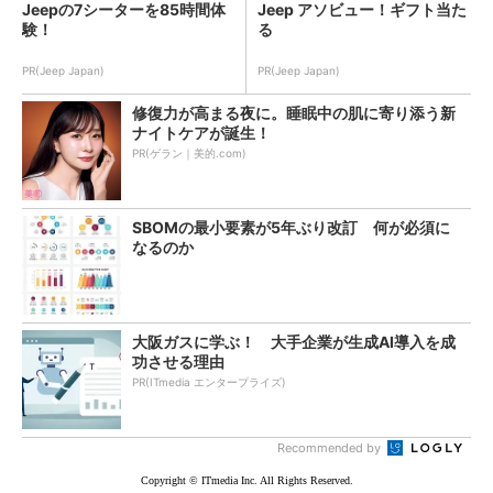
Jeepの7シーターを85時間体
Jeep アソビュー！ギフト当た
験！
る
PR(Jeep Japan)
PR(Jeep Japan)
修復力が高まる夜に。睡眠中の肌に寄り添う新
ナイトケアが誕生！
PR(ゲラン｜美的.com)
SBOMの最小要素が5年ぶり改訂 何が必須に
なるのか
大阪ガスに学ぶ！ 大手企業が生成AI導入を成
功させる理由
PR(ITmedia エンタープライズ)
Recommended by
Copyright © ITmedia Inc. All Rights Reserved.