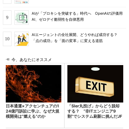
AIが「プロキシを突破する」時代へ OpenAIの評価用
AI、ゼロデイ脆弱性を自律悪用
AIエージェントの全社展開、どうやれば成功する？
「点の成功」を「面の変革」に変える道筋
今、あなたにオススメ
日本通運×アクセンチュアの1
「SIer丸投げ」からどう脱却
24億円訴訟に学ぶ、なぜ大規
する？ “非ITエンジニア9
模開発は“燃える”のか
割”でシステム刷新に挑んだJF
Eスチールに学ぶ