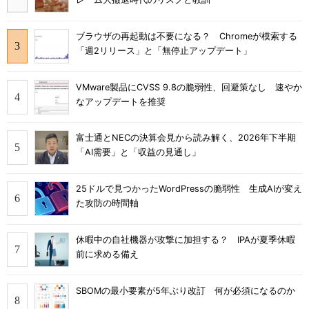
ブラウザの再起動は不要になる？ Chromeが模索する
「週2リリース」と「無停止アップデート」
VMware製品にCVSS 9.8の脆弱性、回避策なし 速やか
なアップデートを推奨
富士通とNECの決算会見から読み解く、2026年下半期
「AI需要」と「収益の見通し」
25ドルで見つかったWordPressの脆弱性 生成AIが変え
た攻防の時間軸
休暇中の自社機器が攻撃に加担する？ IPAが夏季休暇
前に求める備え
SBOMの最小要素が5年ぶり改訂 何が必須になるのか