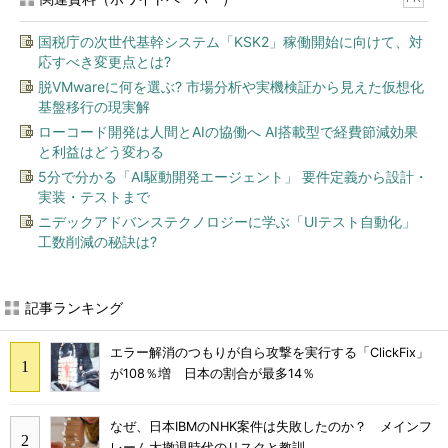
国税庁の次世代基幹システム「KSK2」稼働開始に向けて、対
応すべき変更点とは?
脱VMwareに何を選ぶ? 市場分析や実機検証から見えた仮想化
基盤移行の現実解
ローコード開発は人間とAIの協働へ AI搭載型で経費節減効果
と利益はどう変わる
5分で分かる「AI駆動開発エージェント」 要件定義から設計・
実装・テストまで
ニデックアドバンステクノロジーに学ぶ「UIテスト自動化」
工数削減の秘訣は?
記事ランキング
エラー解消のつもりが自ら攻撃を実行する「ClickFix」
が108％増 日本の割合が最多14％
なぜ、日本IBMのNHK案件は失敗したのか？ メインフ
レーム大撤退時代のリスクと教訓