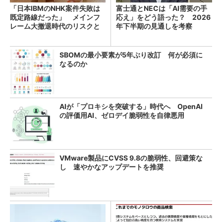
「日本IBMのNHK案件失敗は
富士通とNECは「AI需要の手
既定路線だった」 メインフ
応え」をどう語った？ 2026
レーム大撤退時代のリスクと
年下半期の見通しを考察
教訓
SBOMの最小要素が5年ぶり改訂 何が必須に
なるのか
AIが「プロキシを突破する」時代へ OpenAI
の評価用AI、ゼロデイ脆弱性を自律悪用
VMware製品にCVSS 9.8の脆弱性、回避策な
し 速やかなアップデートを推奨