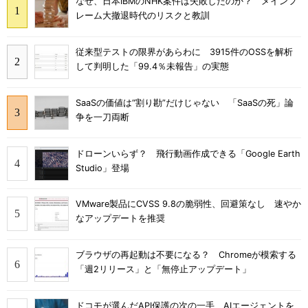
なぜ、日本IBMのNHK案件は失敗したのか？ メインフ
レーム大撤退時代のリスクと教訓
従来型テストの限界があらわに 3915件のOSSを解析
して判明した「99.4％未報告」の実態
SaaSの価値は“割り勘”だけじゃない 「SaaSの死」論
争を一刀両断
ドローンいらず？ 飛行動画作成できる「Google Earth
Studio」登場
VMware製品にCVSS 9.8の脆弱性、回避策なし 速やか
なアップデートを推奨
ブラウザの再起動は不要になる？ Chromeが模索する
「週2リリース」と「無停止アップデート」
ドコモが選んだAPI保護の次の一手 AIエージェントを