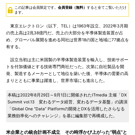
この記事は会員限定です。
会員登録（無料）
すると全てご覧いただけ
ます。
東京エレクトロン（以下、TEL）は1963年設立、2022年3月期
の売上高は2兆38億円だ。売上の大部分を半導体製造装置が占
め、グローバル展開を進める同社は世界18の国と地域に77拠点を
有する。
設立当初は主に米国製の半導体製造装置を輸入し、技術サポー
トを付加価値とする技術専門商社だった。次第に自社製品を開
発、製造するメーカーとして地位を築いた後、半導体の需要の高
まりとともに事業は躍進し、世界市場にも進出した。
本稿は2022年8月29日～9月1日に開催されたITmedia 主催「DX
Summit vol.13 変わるデータ経営、変わるデータ基盤」の講演
「Global One “Data” Platformの開発とDXを活用したさらなる
業務効率化へのチャレンジ」を基に編集部で再構成した。
米企業との統合計画不成立 その時浮かび上がった“弱点”と