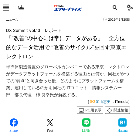
ニュース
2022年9月20日
DX Summit vol.13 レポート
「“改善”の中心には常にデータがある」 全方位
的なデータ活用で “改善のサイクル”を回す東京エ
レクトロン
半導体製造装置のグローバルカンパニーである東京エレクトロン
がデータプラットフォームを構築する理由とは何か。同社がかつ
ての“弱点”と向き合った後、どのようにプラットフォームを構
築、運用しているのかを同社の ITユニット 情報システム一
部 部長代理 柿 良幸氏が解説する。
[
加山恵美
，ITmedia]
PC用表示
関連情報
Share
Post
LINE
Hatena