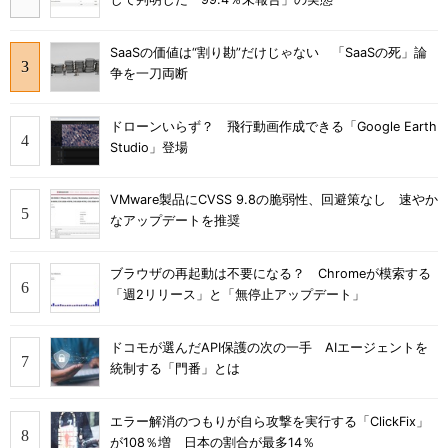
SaaSの価値は“割り勘”だけじゃない 「SaaSの死」論
争を一刀両断
ドローンいらず？ 飛行動画作成できる「Google Earth
Studio」登場
VMware製品にCVSS 9.8の脆弱性、回避策なし 速やか
なアップデートを推奨
ブラウザの再起動は不要になる？ Chromeが模索する
「週2リリース」と「無停止アップデート」
ドコモが選んだAPI保護の次の一手 AIエージェントを
統制する「門番」とは
エラー解消のつもりが自ら攻撃を実行する「ClickFix」
が108％増 日本の割合が最多14％