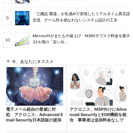
「三國志 覇道」が生成AIで実現したリアルタイム異言語
交流 ゲーム性を損なわないシステム設計の工夫
Microsoftがまたもや値上げ M365サブスク料金を最大
33％増の「言い分」
今、あなたにオススメ
電子メール経由の脅威に対
アクロニス、MSP向けにAdva
処 アクロニス、Advanced E
nced SecurityとEDR機能を統
mail Security日本語版の提供
合 事業者は追加料金なしで
を開始
利用可能