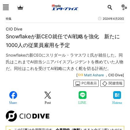
特集
2024年4月20日
CIO Dive
Snowflakeが新CEO就任でAI戦略を強化 新たに
1000人の従業員雇用を予定
Snowflakeの新CEOにスリダール・ラマスワミ氏が就任した。同
氏はこれまでAI担当シニアバイスプレジデントを務めていた人物
だ。同社はこれを受けてAI戦略に大きく舵を切る計画だ。
[
Matt Ashare
，CIO Dive]
PC用表示
関連情報
Share
Post
LINE
Hatena
この記事は会員限定です。
会員登録（無料）
すると全てご覧いただけ