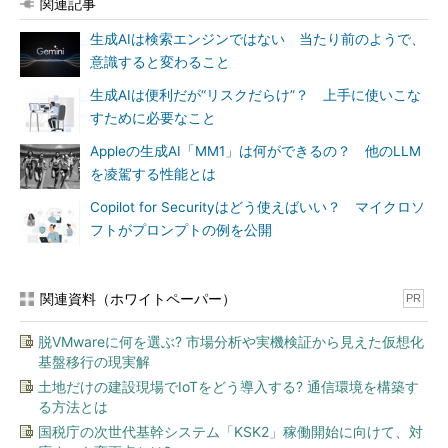
関連記事
生成AIは検索エンジンではない 当たり前のようで、
意識すると変わること
生成AIは便利だが“リスクだらけ”？ 上手に使いこな
すために必要なこと
Appleの生成AI「MM1」は何ができるの？ 他のLLM
を凌駕する性能とは
Copilot for Securityはどう使えばいい？ マイクロソ
フトがプロンプトの例を公開
関連資料（ホワイトペーパー）
PR
脱VMwareに何を選ぶ? 市場分析や実機検証から見えた仮想化
基盤移行の現実解
土地だけの建設現場でIoTをどう導入する? 通信環境を構築す
る方法とは
国税庁の次世代基幹システム「KSK2」稼働開始に向けて、対