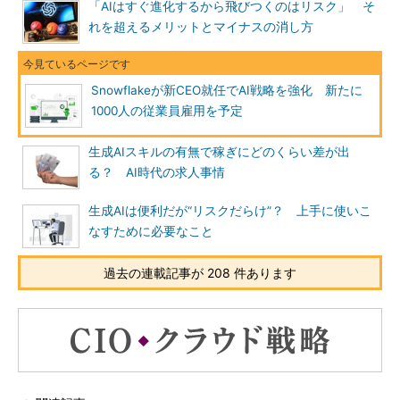
「AIはすぐ進化するから飛びつくのはリスク」 そ
れを超えるメリットとマイナスの消し方
Snowflakeが新CEO就任でAI戦略を強化 新たに
1000人の従業員雇用を予定
生成AIスキルの有無で稼ぎにどのくらい差が出
る？ AI時代の求人事情
生成AIは便利だが“リスクだらけ”？ 上手に使いこ
なすために必要なこと
過去の連載記事が 208 件あります