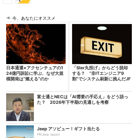
今、あなたにオススメ
日本通運×アクセンチュアの1
「SIer丸投げ」からどう脱却
24億円訴訟に学ぶ、なぜ大規
する？ “非ITエンジニア9
模開発は“燃える”のか
割”でシステム刷新に挑んだJF
Eスチールに学ぶ
富士通とNECは「AI需要の手応え」をどう語っ
た？ 2026年下半期の見通しを考察
Jeep アソビュー！ギフト当たる
PR(Jeep Japan)