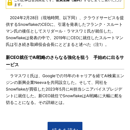
ます。
2024年2月28日（現地時間、以下同）、クラウドサービスを提
供するSnowflakeのCEOに、引退を発表したフランク・スルート
マン氏の後任としてスリダール・ラマスワミ氏が就任した。
Snowflakeは発表の中で、2019年にCEOに就任したスルートマン
氏は引き続き取締役会会長にとどまると述べた（注1）。
新CEO就任でAI戦略のさらなる強化を狙う 手始めに出るサ
ービス
ラマスワミ氏は、Googleでの15年のキャリアを経てAI検索エン
ジンの新興企業Neevaを共同設立した。そして、同社を
Snowflakeが買収した2023年5月にAI担当シニアバイスプレジデ
ントに就任した。新CEO就任でSnowflakeはAI戦略に大幅に舵を
切ることになる。その詳細とは。