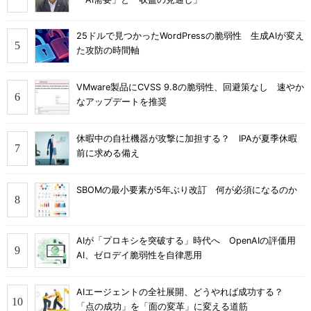
25ドルで見つかったWordPressの脆弱性 生成AIが変え
た攻防の時間軸
VMware製品にCVSS 9.8の脆弱性、回避策なし 速やか
なアップデートを推奨
休暇中の自社機器が攻撃に加担する？ IPAが夏季休暇
前に求める備え
SBOMの最小要素が5年ぶり改訂 何が必須になるのか
AIが「プロキシを突破する」時代へ OpenAIの評価用
AI、ゼロデイ脆弱性を自律悪用
AIエージェントの全社展開、どうやれば成功する？
「点の成功」を「面の変革」に変える道筋