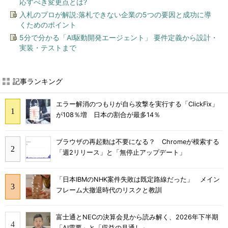
応すべき変更点とは?
入札のプロが解説:落札できない企業の5つの要因と成功に導
くためのポイント
5分で分かる「AI駆動開発エージェント」 要件定義から設計・
実装・テストまで
記事ランキング
エラー解消のつもりが自ら攻撃を実行する「ClickFix」
が108％増 日本の割合が最多14％
ブラウザの再起動は不要になる？ Chromeが模索する
「週2リリース」と「無停止アップデート」
「日本IBMのNHK案件失敗は既定路線だった」 メイン
フレーム大撤退時代のリスクと教訓
富士通とNECの決算会見から読み解く、2026年下半期
「AI需要」と「収益の見通し」