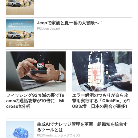
Jeepで家族と夏一番の大冒険へ！
PR(Jeep Japan)
フィッシング92％減の裏でTe
エラー解消のつもりが自ら攻
amsの通話攻撃が10倍に Mi
撃を実行する「ClickFix」が1
crosoft分析
08％増 日本の割合が最多1
4％
生成AIでナレッジ管理を革新 組織知を統合す
るツールとは
PR(ITmedia エンタープライズ)