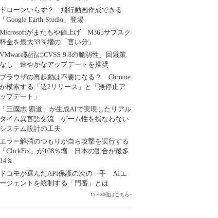
ドローンいらず？ 飛行動画作成できる
「Google Earth Studio」登場
Microsoftがまたもや値上げ M365サブスク
料金を最大33％増の「言い分」
VMware製品にCVSS 9.8の脆弱性、回避策
なし 速やかなアップデートを推奨
ブラウザの再起動は不要になる？ Chrome
が模索する「週2リリース」と「無停止ア
ップデート」
「三國志 覇道」が生成AIで実現したリアル
タイム異言語交流 ゲーム性を損なわない
システム設計の工夫
エラー解消のつもりが自ら攻撃を実行する
「ClickFix」が108％増 日本の割合が最多
14％
ドコモが選んだAPI保護の次の一手 AIエ
ージェントを統制する「門番」とは
11～30位はこちら
»