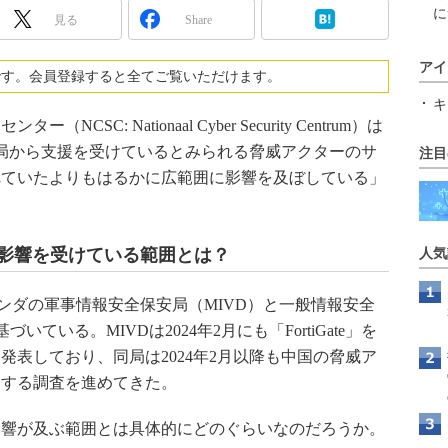
に
見る
Share
アイ
です。会員登録すると全てご覧いただけます。
キ
: Nationaal Cyber Security Centrum）は
国当局から支援を受けているとみられる脅威アクターのサ
注目
れていたよりもはるかに広範囲に影響を及ぼしている」
悪用 影響を受けている範囲とは？
人気
ンダの軍事情報安全保安局（MIVD）と一般情報安全
ている。MIVDは2024年2月にも「FortiGate」を
発表しており、同局は2024年2月以降も中国の脅威ア
関する調査を進めてきた。
響が及ぶ範囲とは具体的にどのぐらいなのだろうか。