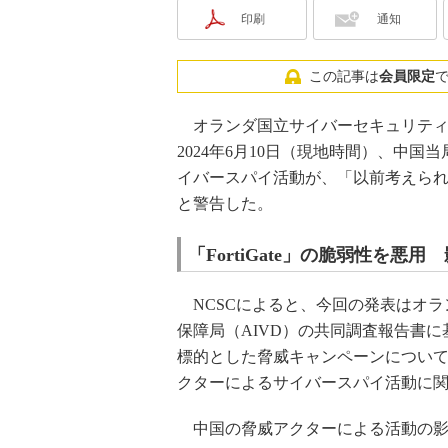
印刷
通知
この記事は
会員限定
オランダ国立サイバーセキュリティセンター（NCSC
2024年6月10日（現地時間）、中
イバースパイ活動が、「以前考えら
と警告した。
「FortiGate」の脆弱性を
NCSCによると、今回の発表はオラ
保障局（AIVD）の共同調査報告書に基づい
標的とした脅威キャンペーンについて
クターによるサイバースパイ活動に
中国の脅威アクターによる活動の影