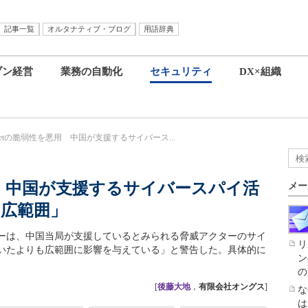
記事一覧
オルタナティブ・ブログ
用語辞典
ブン経営
業務の自動化
セキュリティ
DX×組織
tinetの脆弱性を悪用 中国が支援するサイバース...
を悪用 中国が支援するサイバースパイ活
メー
広範囲」
ーは、中国当局が支援しているとみられる脅威アクターのサイ
リ
いたよりも広範囲に影響を与えている」と警告した。具体的に
ン
の
[
後藤大地
，
有限会社オングス
]
な
は