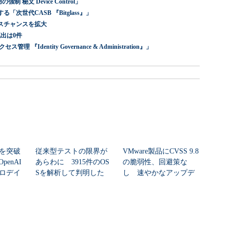
 秘文 Device Control」
世代CASB 『Bitglass』」
スチャンスを拡大
出は0件
dentity Governance & Administration』」
シを突破
従来型テストの限界が
VMware製品にCVSS 9.8
enAI
あらわに 3915件のOS
の脆弱性、回避策な
ゼロデイ
Sを解析して判明した
し 速やかなアップデ
「99.4％未...
ートを推...