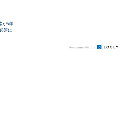
素が5年
必須に
Recommended by