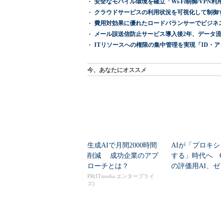
安全なモバイル環境を確立「Wi-Fi制御/VPN利用の強制
クラウドサービスの利用状況を可視化して制御する「次
費用対効果に優れたロードバランサーでビジネ
メール誤送信防止サービス導入後2年、データ流
ITリソースへの権限の集中管理を実現「ID・アクセス管理 『I
今、あなたにオススメ
生成AIで月間2000時間
AIが「プロキ
削減 成功企業のアプ
する」時代へ Op
ローチとは？
の評価用AI、
脆弱性を自...
PR(ITmedia エンタープライ
ズ)