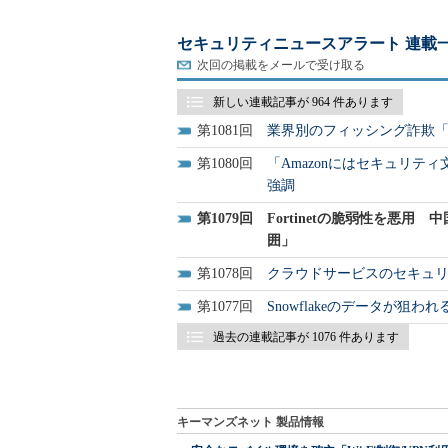
セキュリティニュースアラート 連載
次回の掲載をメールで受け取る
新しい連載記事が 964 件あります
1081
業界別のフィッシング詐欺
1080
「Amazonにはセキュリテ
強調
1079
Fortinetの脆弱性を悪
囲」
1078
クラウドサービスのセキュ
1077
Snowflakeのデータが
過去の連載記事が 1076 件あります
キーマンズネット 製品情報