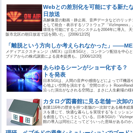
Webとの差別化を可能にする新た
日放送
高解像度の動画・静止画、音声データなどのリッチ
として統合・表示するソフトウェア「VizImpres
環境を可能にするこのシステムを2004年に導入、
阪市北区の朝日放送で話を聞いた。 [2006/12/25]
「離脱という方向しか考えられなかった」――MEX
メディアエクスチェンジ（MEX）は日本SGIと、コンテンツ配信を中心
ブドアからの株式譲渡による資本提携も。 [2006/12/20]
あらゆるシーンがショー化する？ 
トを発表
日本SGIは、人間の音声や感情などによってIT機
心地よい空間を演出する「空間ロボット RoomRen
沿った演出がなされる空間は、まさに人生劇場の様相だ。 [
カタログ図書館に見る老舗一次卸
創業116年の歴史を持つ老舗の一次卸である橋本総
スを通じて、快適な暮らしを実現する”をミッショ
を創造していこうとしている。日本SGIの「VizImp
館の導入は同社にとってどういった意味があるのか。 [20
理研、ペプチドの凝集シミュレーションでゴード