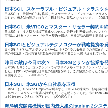
日本SGI、スケーラブル・ビジュアル・クラスタ
日本SGIは、最新のGPUを搭載したスケーラブル・ビジュアル・クラスタ「Silicon
表した。米SGIの製品ではなく、日本独自の製品となっている。 （2006/10
日本SGI、米VRCOとマスター・リセラー契約を
日本SGIは、没入型大規模可視化システムの分野で世界最先端のソフトウ
市場におけるマスター・リセラー契約を締結、同社製品の販売を開始した。 （2
日本SGIとビジュアルテクノロジーが戦略提携を
日本SGIとビジュアルテクノロジーは、HPCクラスタ分野での包括的か
携の中にはHPC分野向け新製品を共同開発することも盛り込まれている。 （20
昨日の敵は今日の友？ 日本SGIとサンが協業を
日本SGIとサンは、コンテンツ・ライフサイクル・マネジメント・ソリ
した。日本SGIの和泉氏は両社の類似性を挙げ、この協業がまったく新
自信を見せる。 （2006/07/27）
日本SGI、米SGIから自社株を取得
日本SGIは、米Silicon Graphicsが所有する日本SGIの株式の一部
モルガン・スタンレー証券へ譲渡したことを明らかにした。米Silicon Gra
は19.9％から10.5％に低下した。 （2006/09/11）
海洋研究開発機構が国内最大級のItanium 2シス