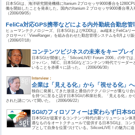
日本SGIは、海洋研究開発機構にItanium 2プロセッサ9000番台を128
働を開始したことを発表した。国内のItanium 2 プロセッサ9000番台
（2006/09/05）
FeliCa対応GPS携帯などによる内外勤統合勤怠
ヒューマンテクノロジーズ、日本SGIおよびKDDIは、au端末とFeliCa
クロサーバ「ViewRanger」を組み合わせた勤怠管理システムを8月より
（2006/07/18）
コンテンツビジネスの未来をキープレイ
日本SGIが開催した「SiliconLIVE! Forum 2006
ジャパン、NEC、日本SGIなどコンテンツ時代でリーダ
いることを赤裸々に語った。 （2006/06/30）
Interview：
企業は「見える化」から「視せる化」へ
独自に発展してきた放送と通信のテクノロジーが重なり合
を持つに至ると話す日本SGIの和泉社長。「見える化」か
された謎について聞いた。 （2006/06/22）
SGIのフィロソフィーは変わらず日本SGIに―
日本SGIが提案するコンテンツ時代の新ソリューション体系「S
適なものをオートクチュールで提供する日本SGIは、コン
プとして自身を位置づけている。SiliconLIVE！の魅力に迫った