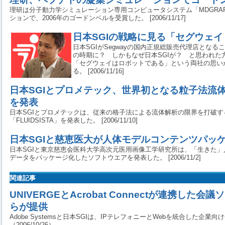
理研は分子動力学シミュレーション専用コンピュータシステム「MDGRAP
ションで、2006年のゴードンベルを受賞した。 [2006/11/17]
日本SGIの戦略に見る「セグウェ
日本SGIがSegwayの国内正規総販売代理店となる
の時期に？ しかもなぜ日本SGIが？ と思われた
「セグウェイはロボットである」という両社の思い
る。 [2006/11/16]
日本SGIとプロメテック、世界初となる粒子法流
を発表
日本SGIとプロメテックは、従来の格子法による流体解析の限界を打破
「FLUIDSISTA」を発表した。 [2006/11/10]
日本SGIと慈恵医大が人体モデルコンテンツパッ
日本SGIと東京慈恵会医科大学高次元医用画像工学研究所は、「生きた
データをパッケージ化したソフトウエアを発表した。 [2006/11/2]
関連記事
UNIVERGEとAcrobat Connectが連携した
らが提供
Adobe Systemsと日本SGIは、IPテレフォニーとWebを統合した企
（2006/10/26）