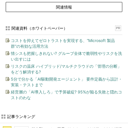
関連情報
関連資料（ホワイトペーパー）
PR
コストを抑えてゼロトラストを実現する、“Microsoft 製品
群”の有効な活用方法
情シスも把握しきれない? グループ全体で脆弱性やリスクを洗
い出すには
リスクの温床 ハイブリッド/マルチクラウドの「管理の分断」
をどう解消する?
5分で分かる「AI駆動開発エージェント」 要件定義から設計・
実装・テストまで
経営層の「AI導入しろ」で予算破綻? 95%が陥る失敗と隠れコ
ストのわな
記事ランキング