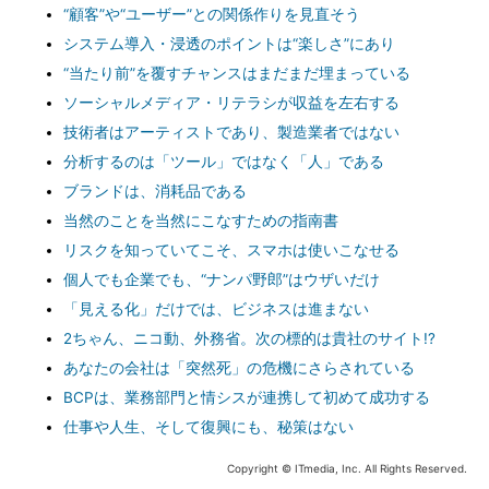
“顧客”や“ユーザー”との関係作りを見直そう
システム導入・浸透のポイントは“楽しさ”にあり
“当たり前”を覆すチャンスはまだまだ埋まっている
ソーシャルメディア・リテラシが収益を左右する
技術者はアーティストであり、製造業者ではない
分析するのは「ツール」ではなく「人」である
ブランドは、消耗品である
当然のことを当然にこなすための指南書
リスクを知っていてこそ、スマホは使いこなせる
個人でも企業でも、“ナンパ野郎”はウザいだけ
「見える化」だけでは、ビジネスは進まない
2ちゃん、ニコ動、外務省。次の標的は貴社のサイト!?
あなたの会社は「突然死」の危機にさらされている
BCPは、業務部門と情シスが連携して初めて成功する
仕事や人生、そして復興にも、秘策はない
Copyright © ITmedia, Inc. All Rights Reserved.