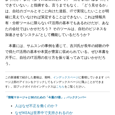
できていない」と指摘する。言うまでもなく、「どう見せるか」
は、自社のゴールとそこに向けた道筋、ITで実現したいことが明
確に見えていなければ策定することはできない。これは情報共
有・分析ツールに限らないIT活用の基本でもあるわけだが、あな
たの会社ではいかがだろう？ そのツールは、自社のビジネスを
加速させる“システム”として機能しているだろうか？
本書には、サムスンの事例を通じて、吉川氏が長年の経験の中
で得たIT活用の基本や本質が豊富に収められている。ぜひ本書を
片手に、自社のIT活用の在り方を振り返ってみてはいかがだろ
う。
この新連載で紹介した書籍は、順時、
インデックスページ
に蓄積していきます（ペ
ージ上部のアイコンをクリックしてもインデックスページに飛ぶことができま
す）。旧ブックガイドのインデックスは
こちら
をご覧ください。
「情報マネージャとSEのための「今週の1冊」」バックナンバー
人はなぜ不正を働くのか？
なぜIKEAは世界中で支持されるのか