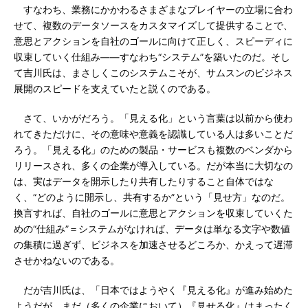
すなわち、業務にかかわるさまざまなプレイヤーの立場に合わ
せて、複数のデータソースをカスタマイズして提供することで、
意思とアクションを自社のゴールに向けて正しく、スピーディに
収束していく仕組み――すなわち“システム”を築いたのだ。そし
て吉川氏は、まさしくこのシステムこそが、サムスンのビジネス
展開のスピードを支えていたと説くのである。
さて、いかがだろう。「見える化」という言葉は以前から使わ
れてきただけに、その意味や意義を認識している人は多いことだ
ろう。「見える化」のための製品・サービスも複数のベンダから
リリースされ、多くの企業が導入している。だが本当に大切なの
は、実はデータを開示したり共有したりすること自体ではな
く、“どのように開示し、共有するか”という「見せ方」なのだ。
換言すれば、自社のゴールに意思とアクションを収束していくた
めの“仕組み”＝システムがなければ、データは単なる文字や数値
の集積に過ぎず、ビジネスを加速させるどころか、かえって遅滞
させかねないのである。
だが吉川氏は、「日本ではようやく『見える化』が進み始めた
ようだが、まだ（多くの企業において）『見せる化』はまったく