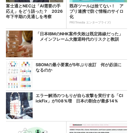
富士通とNECは「AI需要の手
既存ツールは捨てない！ ア
応え」をどう語った？ 2026
プリ連携で防ぐ情報のサイロ
年下半期の見通しを考察
化
PR(ITmedia エンタープライズ)
「日本IBMのNHK案件失敗は既定路線だった」
メインフレーム大撤退時代のリスクと教訓
SBOMの最小要素が5年ぶり改訂 何が必須に
なるのか
エラー解消のつもりが自ら攻撃を実行する「Cl
ickFix」が108％増 日本の割合が最多14％