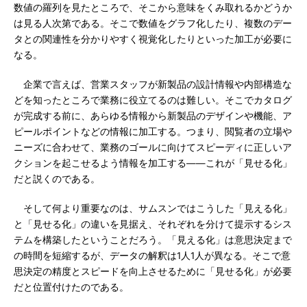
数値の羅列を見たところで、そこから意味をくみ取れるかどうか
は見る人次第である。そこで数値をグラフ化したり、複数のデー
タとの関連性を分かりやすく視覚化したりといった加工が必要に
なる。
企業で言えば、営業スタッフが新製品の設計情報や内部構造な
どを知ったところで業務に役立てるのは難しい。そこでカタログ
が完成する前に、あらゆる情報から新製品のデザインや機能、ア
ピールポイントなどの情報に加工する。つまり、閲覧者の立場や
ニーズに合わせて、業務のゴールに向けてスピーディに正しいア
クションを起こせるよう情報を加工する――これが「見せる化」
だと説くのである。
そして何より重要なのは、サムスンではこうした「見える化」
と「見せる化」の違いを見据え、それぞれを分けて提示するシス
テムを構築したということだろう。「見える化」は意思決定まで
の時間を短縮するが、データの解釈は1人1人が異なる。そこで意
思決定の精度とスピードを向上させるために「見せる化」が必要
だと位置付けたのである。