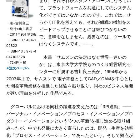
まり、それぞれがスタンドアローンになってい
て、プラットフォームを共通にしてのシステム
化ができてはいなかったのです。これでは、せ
っかくIT化を考えても、それが組織の機能をス
・著=吉川良三
・発行=角川書店
ピードアップさせることには結びつかないの
・2011年9月 第3版
で、意味をなしません。必要なのは、ツールで
・ISBN-10：40471
はなくシステムです」――。
02822
・ISBN-13：978-4
047102828
本書「サムスンの決定はなぜ世界一速いの
・724円＋税
か」は、東京大学大学院ものづくり経営研究セ
※注文ページへ
ンターに所属する吉川良三氏が、1994年から
2003年まで、サムスンで 電子常務としてCAD／CAMを中心とし
た開発革新業務を推進した経験を振り返り、同社のビジネス展開
が速い理由を分析した作品である。
グローバルにおける同社の躍進を支えたのは「3PI運動」――
パーソナル・イノベーション／プロセス・イノベーション／プロ
ダクト・イノベーションという“3つの革新”を推し進める取り組
みったが、中でも発展に大きく寄与したのは、開発・生産を効率
化「プロセス・イノベーション」であったという。そして拠点が