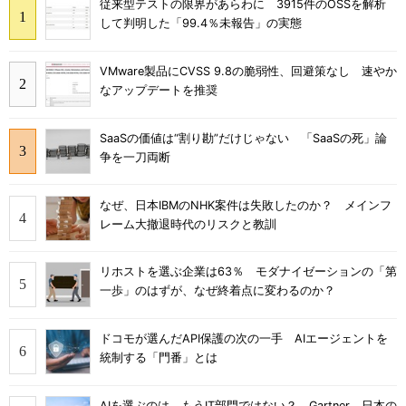
従来型テストの限界があらわに 3915件のOSSを解析
して判明した「99.4％未報告」の実態
VMware製品にCVSS 9.8の脆弱性、回避策なし 速やか
なアップデートを推奨
SaaSの価値は“割り勘”だけじゃない 「SaaSの死」論
争を一刀両断
なぜ、日本IBMのNHK案件は失敗したのか？ メインフ
レーム大撤退時代のリスクと教訓
リホストを選ぶ企業は63％ モダナイゼーションの「第
一歩」のはずが、なぜ終着点に変わるのか？
ドコモが選んだAPI保護の次の一手 AIエージェントを
統制する「門番」とは
AIを選ぶのは、もうIT部門ではない？ Gartner、日本の