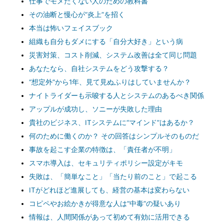
仕事でモメたくない人のための教科書
その油断と慢心が“炎上”を招く
本当は怖いフェイスブック
組織も自分もダメにする「自分大好き」という病
災害対策、コスト削減、システム改善は全て同じ問題
あなたなら、自社システムをどう攻撃する？
“想定外”から1年、見て見ぬふりはしていませんか？
ナイトライダーも示唆する人とシステムのあるべき関係
アップルが成功し、ソニーが失敗した理由
貴社のビジネス、ITシステムに“マインド”はあるか？
何のために働くのか？ その回答はシンプルそのものだ
事故を起こす企業の特徴は、「責任者が不明」
スマホ導入は、セキュリティポリシー設定がキモ
失敗は、「簡単なこと」「当たり前のこと」で起こる
ITがどれほど進展しても、経営の基本は変わらない
コピペやお絵かきが得意な人は“中毒”の疑いあり
情報は、人間関係があって初めて有効に活用できる