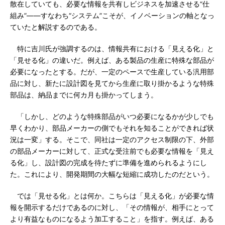
散在していても、必要な情報を共有しビジネスを加速させる“仕
組み”――すなわち“システム”こそが、イノベーションの軸となっ
ていたと解説するのである。
特に吉川氏が強調するのは、情報共有における「見える化」と
「見せる化」の違いだ。例えば、ある製品の生産に特殊な部品が
必要になったとする。だが、一定のペースで生産している汎用部
品に対し、新たに設計図を見てから生産に取り掛かるような特殊
部品は、納品までに何カ月も掛かってしまう。
「しかし、どのような特殊部品がいつ必要になるかが少しでも
早くわかり、部品メーカーの側でもそれを知ることができれば状
況は一変」する。そこで、同社は一定のアクセス制限の下、外部
の部品メーカーに対して、正式な受注前でも必要な情報を「見え
る化」し、設計図の完成を待たずに準備を進められるようにし
た。これにより、開発期間の大幅な短縮に成功したのだという。
では「見せる化」とは何か。こちらは「見える化」が必要な情
報を開示するだけであるのに対し、「その情報が、相手にとって
より有益なものになるよう加工すること」を指す。例えば、ある