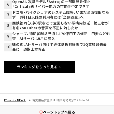
OpenAI、次期モデル「Astra」の一部開発を停止
6
「Critical」級サイバー能力の可能性否定できず
ドコモ・バイクシェアのシステム障害、いまだ全面復旧なら
7
ず 8月1日以降の利用者には「全額返金」へ
西鉄福岡（天神）駅などで意図しない駅構内放送 第三者が
8
有名YouTuberの音声を不正に流したか
シャープ、通期純利益見通し170億円下方修正 円安など影
9
響 AIサーバは9月に参入
味の素、AI・サーバ向け半導体基板材好調で1Q業績過去最
10
高に 通期上方修正
ランキングをもっと見る
ITmedia NEWS
電気用品安全法は「新たなる敵」か （Side B）
ページトップへ戻る