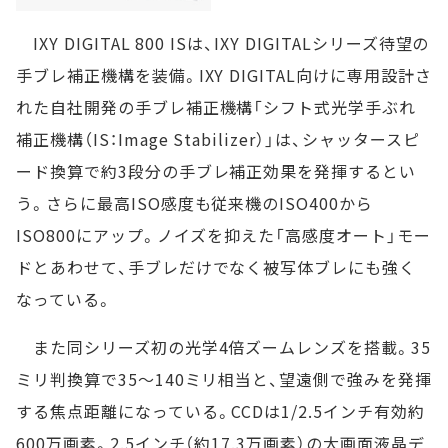
IXY DIGITAL 800 ISは、IXY DIGITALシリーズ待望の
手ブレ補正機構を装備。IXY DIGITAL向けに専用設計さ
れた自社開発の手ブレ補正機構「シフト式光学手ぶれ
補正機構（IS：Image Stabilizer）」は、シャッタースピ
ード換算で約3段分の手ブレ補正効果を発揮するとい
う。さらに最高ISO感度も従来機のISO400から
ISO800にアップ。ノイズを抑えた「高感度オート」モー
ドとあわせて、手ブレだけでなく被写体ブレにも強く
なっている。
また同シリーズ初の光学4倍ズームレンズを搭載。35
ミリ判換算で35～140ミリ相当と、望遠側で強みを発揮
する焦点距離になっている。CCDは1/2.5インチ有効約
600万画素。2.5インチ（約17.3万画素）の大画面液晶デ