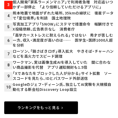
個人開発「家系ラーメンマニア」で利用者急増 対応追いつ
3
かず一部停止 「より信頼していただけるアプリに」
熊本地震で地面がずれた場所、35kmの線状に 衛星データ
4
で「変位境界」を判読 国土地理院
写真加工アプリ「SNOW」にステマで措置命令 報酬付きで
5
X投稿依頼、広告表示なし 消費者庁
「高学力＝ストレスに耐えられる」ではない 秀才が苦しむ
一方、収入・満足度が高いのは…… 医学生・医師1000人超
6
を分析
ローソン、「鍋さばきロボ」導入拡大 やきそば・チャーハン
7
などを高火力でスピード調理
ワークマン、実は画像生成AIを導入していた 間に合わな
8
い商品撮影を代替 アプリ通知開封も1.5倍
「Xであなたをブロックした人が分かる」サイト拡散 ソー
9
スコードを見たら、IDとパスワード外部送信
Googleのジェフ・ディーン氏、独立してAI実験を大規模自
10
動化する新会社Discovery Loop設立
ランキングをもっと見る