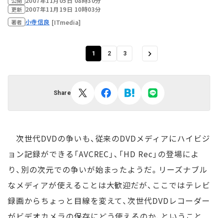
2007年11月05日 08時30分
公開
2007年11月19日 10時03分
更新
小寺信良
[ITmedia]
著者
1
2
3
Share
次世代DVDの争いも、従来のDVDメディアにハイビジ
ョン記録ができる「AVCREC」、「HD Rec」の登場によ
り、別の次元での争いが始まったようだ。リーズナブル
なメディアが使えることは大歓迎だが、ここではテレビ
録画からちょっと目線を変えて、次世代DVDレコーダー
がビデオカメラの保存にどう使えるのか、ということ