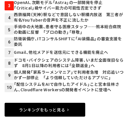
OpenAI、次期モデル「Astra」の一部開発を停止
3
「Critical」級サイバー能力の可能性否定できず
西鉄福岡（天神）駅などで意図しない駅構内放送 第三者が
4
有名YouTuberの音声を不正に流したか
手術中の大地震、患者守る医療スタッフ……熊本総合病院
5
の動画に反響 「プロの動き」「尊敬」
防衛装備庁、ITコンサルSHIFTに「AI装備品」の審査支援を
6
委託
Gmail、他社メアドを送信元にできる機能を廃止へ
7
ドコモ・バイクシェアのシステム障害、いまだ全面復旧なら
8
ず 8月1日以降の利用者には「全額返金」へ
個人開発「家系ラーメンマニア」で利用者急増 対応追いつ
9
かず一部停止 「より信頼していただけるアプリに」
「配信システムをAIで自作したアイドル」こと宮本佳林さ
10
ん、Cloudflare Workersの開発者イベントに登壇へ
ランキングをもっと見る