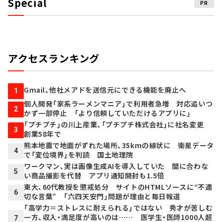
Special
PR
アクセスランキング
Gmail、他社メアドを送信元にできる機能を廃止へ
1
個人開発「家系ラーメンマニア」で利用者急増 対応追いつ
2
かず一部停止 「より信頼していただけるアプリに」
「プチプチ」の川上産業、「プチプチ株式会社」に社名変更
3
創業58年で
熊本地震で地面がずれた場所、35kmの線状に 衛星データ
4
で「変位境界」を判読 国土地理院
ワークマン、実は画像生成AIを導入していた 間に合わな
5
い商品撮影を代替 アプリ通知開封も1.5倍
東大、60代教授を懲戒処分 サイトのHTMLソースに“不適
6
切な言葉” 「六四天安門」問題が理由と毎日報道
「高学力＝ストレスに耐えられる」ではない 秀才が苦しむ
一方、収入・満足度が高いのは…… 医学生・医師1000人超
7