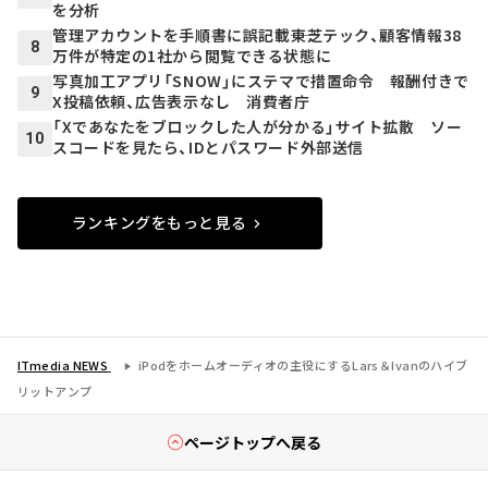
を分析
管理アカウントを手順書に誤記載――東芝テック、顧客情報38
8
万件が特定の1社から閲覧できる状態に
写真加工アプリ「SNOW」にステマで措置命令 報酬付きで
9
X投稿依頼、広告表示なし 消費者庁
「Xであなたをブロックした人が分かる」サイト拡散 ソー
10
スコードを見たら、IDとパスワード外部送信
ランキングをもっと見る
ITmedia NEWS
iPodをホームオーディオの主役にするLars＆Ivanのハイブ
リットアンプ
ページトップへ戻る