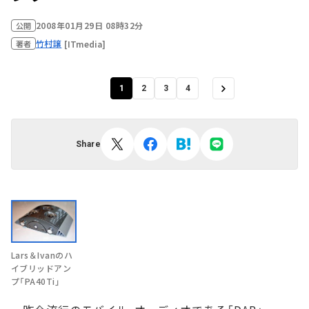
2008年01月29日 08時32分
公開
竹村譲
[ITmedia]
著者
1
2
3
4
Share
Lars＆Ivanのハ
イブリッドアン
プ「PA40Ti」