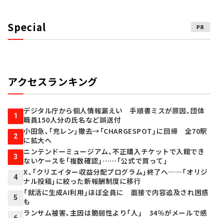
Special
PR
アクセスランキング
デジタル庁から個人情報漏えい 手順書ミスが原因、団体
1
職員150人分の氏名など誤送付
小田急、「充レン」撤去→「CHARGESPOT」に回帰 全70駅
2
に拡大へ
ニンテンドーミュージアム、不正購入チケットで入館でき
3
ないケースを「複数確認」……「公式で買って」
X、「クリエイター収益分配プログラム」終了へ──「オリジ
4
ナル投稿」に絞った新報酬制度に移行
「就活に生成AI利用」ほぼ全員に 面接で内容追及され困惑
5
も
ランサム被害、主因は脆弱性より「人」 34％がメールで感