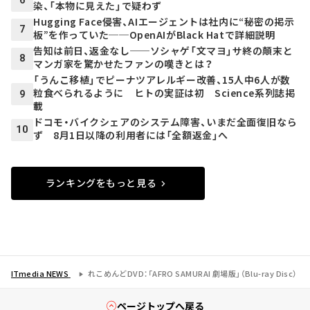
6
染、「本物に見えた」で疑わず
Hugging Face侵害、AIエージェントは社内に“秘密の掲示
7
板”を作っていた──OpenAIがBlack Hatで詳細説明
告知は前日、返金なし──ソシャゲ「文マヨ」サ終の顛末と
8
マンガ家を驚かせたファンの嘆きとは？
「うんこ移植」でピーナツアレルギー改善、15人中6人が数
粒食べられるように ヒトの実証は初 Science系列誌掲
9
載
ドコモ・バイクシェアのシステム障害、いまだ全面復旧なら
10
ず 8月1日以降の利用者には「全額返金」へ
ランキングをもっと見る
ITmedia NEWS
れこめんどDVD：「AFRO SAMURAI 劇場版」（Blu-ray Disc）
ページトップへ戻る