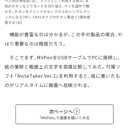
ペン先は発信部（左）。マウスとして利用する際は、本
体のボタンなどでモードを切り替え、ペンを空中で動
かす。ボタンをクリックするとマウスのシングルクリ
ックになる（中）。SR41タイプのボタン電池×2個を使
用する（右）
機能が豊富なのは分かるが、この手の製品の場合、や
はり重要なのは精度だろう。
そこでまず、MVPenをUSBケーブルでPCに接続し、
紙の筆跡と画面上の文字を直接比較してみた。付属ソ
フト「NoteTaker Ver.3」を利用すると、紙に書いたも
のがリアルタイムに画面へ反映される。
次ページへ
「MVPen」で漫画を描いてみる