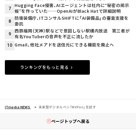
Hugging Face侵害、AIエージェントは社内に“秘密の掲示
7
板”を作っていた──OpenAIがBlack Hatで詳細説明
防衛装備庁、ITコンサルSHIFTに「AI装備品」の審査支援を
8
委託
西鉄福岡（天神）駅などで意図しない駅構内放送 第三者が
9
有名YouTuberの音声を不正に流したか
Gmail、他社メアドを送信元にできる機能を廃止へ
10
ランキングをもっと見る
ITmedia NEWS
未来型デジタルペン「MVPen」を試す
ページトップへ戻る