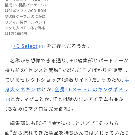
構成で、製品パッケージに
は付属ソフトのCD-ROM
やUSBケーブルのほかに
リフィル用ボールペンイ
ンクも入っている。価格
は1万2600円
「
+D Select
」をご存じだろうか。
名称から想像できる通り、＋D編集部とパートナーが
持ち前の“センスと度胸”で選んだモノばかりを販売し
ているセレクトショップ（通販サイト）だ。そのため、
等
身大マネキン
とか、
全長2.6メートルのキングギドラ
とか、マグロとか、ITとは縁のないアイテムも並ぶ
（ちなみにマグロは完売御礼）。
編集部にもEC担当者がいて、ときどき“そっち方
面”から流れてきた製品を持ち込んではいじっていたり