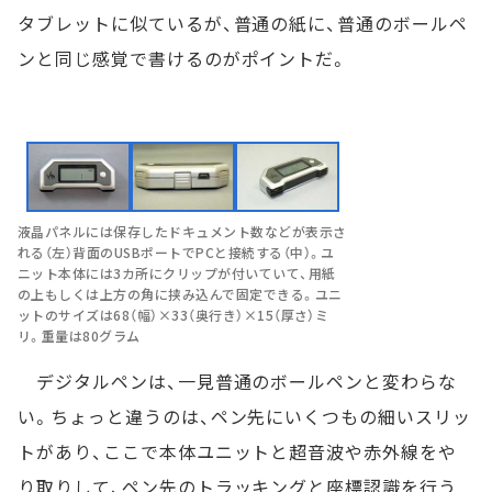
タブレットに似ているが、普通の紙に、普通のボールペ
ンと同じ感覚で書けるのがポイントだ。
液晶パネルには保存したドキュメント数などが表示さ
れる（左）背面のUSBポートでPCと接続する（中）。ユ
ニット本体には3カ所にクリップが付いていて、用紙
の上もしくは上方の角に挟み込んで固定できる。ユニ
ットのサイズは68（幅）×33（奥行き）×15（厚さ）ミ
リ。重量は80グラム
デジタルペンは、一見普通のボールペンと変わらな
い。ちょっと違うのは、ペン先にいくつもの細いスリッ
トがあり、ここで本体ユニットと超音波や赤外線をや
り取りして、ペン先のトラッキングと座標認識を行う