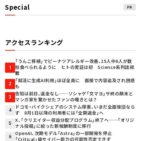
Special
PR
アクセスランキング
「うんこ移植」でピーナツアレルギー改善、15人中6人が数
粒食べられるように ヒトの実証は初 Science系列誌掲
1
載
「就活に生成AI利用」ほぼ全員に 面接で内容追及され困惑
2
も
告知は前日、返金なし──ソシャゲ「文マヨ」サ終の顛末と
3
マンガ家を驚かせたファンの嘆きとは？
ドコモ・バイクシェアのシステム障害、いまだ全面復旧なら
4
ず 8月1日以降の利用者には「全額返金」へ
X、「クリエイター収益分配プログラム」終了へ──「オリジ
5
ナル投稿」に絞った新報酬制度に移行
OpenAI、次期モデル「Astra」の一部開発を停止
6
「Critical」級サイバー能力の可能性否定できず