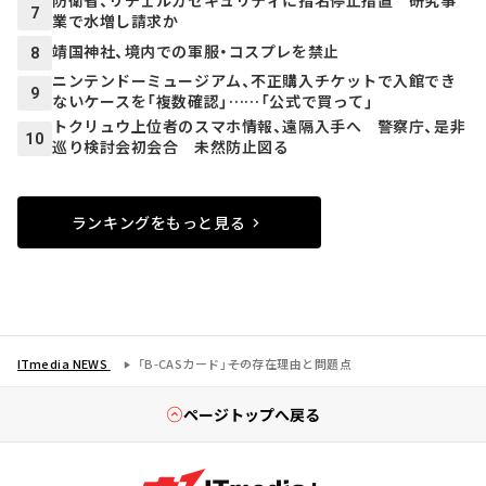
防衛省、リチェルカセキュリティに指名停止措置 研究事
7
業で水増し請求か
靖国神社、境内での軍服・コスプレを禁止
8
ニンテンドーミュージアム、不正購入チケットで入館でき
9
ないケースを「複数確認」……「公式で買って」
トクリュウ上位者のスマホ情報、遠隔入手へ 警察庁、是非
10
巡り検討会初会合 未然防止図る
ランキングをもっと見る
ITmedia NEWS
「B-CASカード」――その存在理由と問題点
ページトップへ戻る