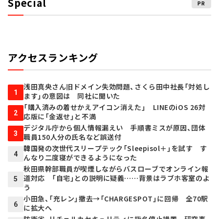
Special
PR
アクセスランキング
浅田真央さん旧ドメイン失効問題、さくら田中社長「対処し
1
ます」の意図は 同社に聞いた
「購入済みの着せかえアイコン消えた」 LINEのiOS 26対
2
応版に「金返せ」と不満
デジタル庁から個人情報漏えい 手順書ミスが原因、団体
3
職員150人分の氏名など誤送付
韓国発の次世代スリープテック「Sleepisol＋」を試す す
4
んなり二度寝ができるようになった
秋田県幹部職員が喫煙しながらバスローブでオンライン報
道対応 「自宅」との説明に疑義……背景はラブホ客室のよ
5
う
小田急、「充レン」撤去→「CHARGESPOT」に回帰 全70駅
6
に拡大へ