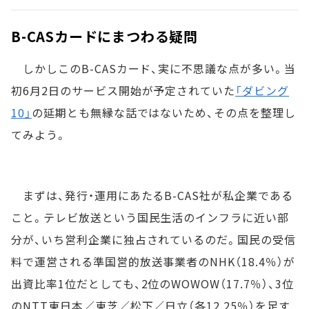
B-CASカードにまつわる疑問
しかしこのB-CASカード、実に不思議な点が多い。当
初6月2日のサービス開始が予定されていた
「ダビング
10」
の延期とも無縁な話ではないため、その点を整理し
てみよう。
まずは、発行・運用にあたるB-CAS社が私企業である
こと。テレビ放送という国民生活のインフラに近い部
分が、いち営利企業に独占されているのだ。国民の受信
料で運営される準国営的放送事業者のNHK（18.4％）が
出資比率1位だとしても、2位のWOWOW（17.7％）、3位
のNTT東日本／東芝／松下／日立（各12.25％）を足す