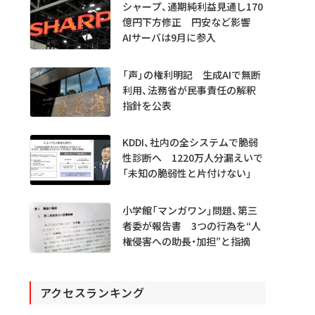
シャープ、通期純利益見通し170
億円下方修正 円安など影響
AIサーバは9月に参入
「声」の権利明記 生成AIで無断
利用、法務省が民事責任の解釈
指針を公表
KDDI、社内の全システムで脆弱
性診断へ 1220万人分漏えいで
「未知の脆弱性と片付けない」
小学館「マンガワン」問題、第三
者委が報告書 3つの行為を“人
権侵害への助長・加担”と指摘
アクセスランキング