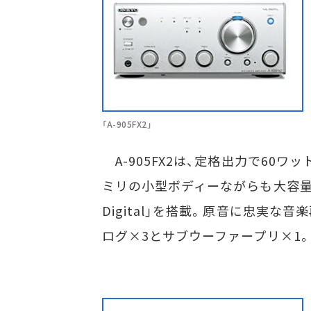
「A-905FX2」
A-905FX2は、定格出力で60ワッ
ミリの小型ボディーながらも大容量
Digital」を搭載。原音に忠実な
ログ×3とサブウーファープリ×1