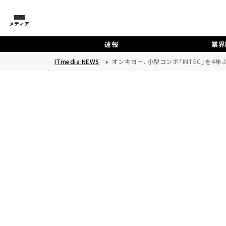
メディア
速報
業界
ITmedia NEWS
オンキヨー、小型コンポ「INTEC」を4