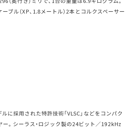
×296（奥行き）ミリで、1台の重量は6.9キログラム。
ーケーブル（XP、1.8メートル）2本とコルクスペーサー
モデルに採用された特許技術「VLSC」などをコンパク
ー。シーラス・ロジック製の24ビット／192kHz