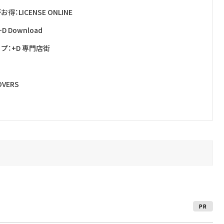
ICENSE ONLINE
Download
：+D 専門店街
VERS
PR