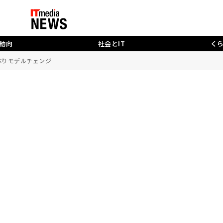
動向
社会とIT
く
年ぶりモデルチェンジ