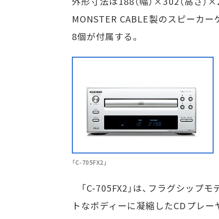
外形寸法は188（幅）×302（高さ）
MONSTER CABLE製のスピーカ
8個が付属する。
「C-705FX2」
「C-705FX2」は、フラグシップ
トなボディーに凝縮したCDプレーヤ