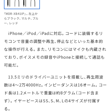
「MDR-XB41IP」。左上か
らブラック、マルチ、ブル
ー、レッド
iPhone／iPod／iPadに対応。コードに装備するリ
モコンで音量の調整や再生、停止などといった基本的
な操作が行える。また、リモコンにはマイクも内蔵され
ており、ボイスメモの録音やiPhoneと接続して通話も
可能だ。
13.5ミリのドライバーユニットを搭載し、再生周波
数は4～2万4000Hz。インピーダンスは16オーム。コー
ド長は1.2メートルで重量は約8グラム（コード含ま
ず）。イヤーピースはSS、S、M、Lの4サイズが付属す
る。