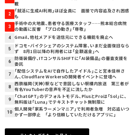
載
「就活に生成AI利用」ほぼ全員に 面接で内容追及され困惑
2
も
手術中の大地震、患者守る医療スタッフ……熊本総合病院
3
の動画に反響 「プロの動き」「尊敬」
Gmail、他社メアドを送信元にできる機能を廃止へ
4
ドコモ・バイクシェアのシステム障害、いまだ全面復旧なら
5
ず 8月1日以降の利用者には「全額返金」へ
防衛装備庁、ITコンサルSHIFTに「AI装備品」の審査支援を
6
委託
「配信システムをAIで自作したアイドル」こと宮本佳林さ
7
ん、Cloudflare Workersの開発者イベントに登壇へ
西鉄福岡（天神）駅などで意図しない駅構内放送 第三者が
8
有名YouTuberの音声を不正に流したか
「ChatGPT」のデフォルトモデル、PlusとProは「Sol」に、
9
無料版は「Luna」でテキストチャット無制限に
個人開発「家系ラーメンマニア」で利用者急増 対応追いつ
10
かず一部停止 「より信頼していただけるアプリに」