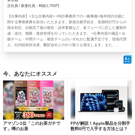
東京都
正社員 / 派遣社員：時給1,750円
【仕事内容】<主な仕事内容> <特許事務所での一般事務>海外特許出願に
関する事務業務を担当いただきます。新規出願手続き、各国特許庁からの
指令対応、出願完了後の報告・請求業務など、各フェーズに応じた書類作
成・送付、期限・進捗管理を行っていただきます。 <仕事内容の補足> 出
願チーム・中間チーム・報告チームのいずれかに配属予定です。現地代理
人、社内技術担当者、翻訳会社とのやり取りも発生します。また、...
今、あなたにオススメ
アマゾン1位「このお茶ガチで
FPが解説！Apple製品を分割手
す」噂のお茶
数料0円で入手する方法とは？