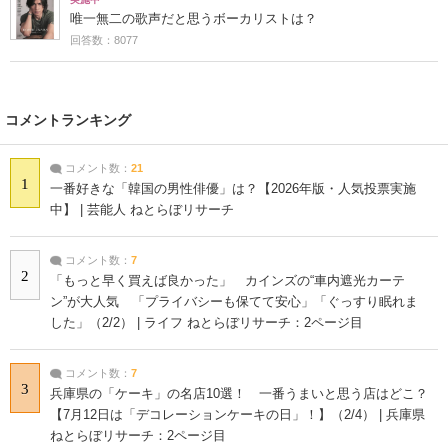
唯一無二の歌声だと思うボーカリストは？
回答数：8077
コメントランキング
コメント数：
21
1
一番好きな「韓国の男性俳優」は？【2026年版・人気投票実施
中】 | 芸能人 ねとらぼリサーチ
コメント数：
7
2
「もっと早く買えば良かった」 カインズの“車内遮光カーテ
ン”が大人気 「プライバシーも保てて安心」「ぐっすり眠れま
した」（2/2） | ライフ ねとらぼリサーチ：2ページ目
コメント数：
7
3
兵庫県の「ケーキ」の名店10選！ 一番うまいと思う店はどこ？
【7月12日は「デコレーションケーキの日」！】（2/4） | 兵庫県
ねとらぼリサーチ：2ページ目