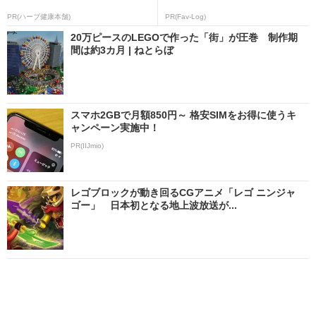
PR(ハーブ健康本舗)
PR(Fav-Log)
20万ピースのLEGOで作った「街」が圧巻 制作期
間は約3カ月 | ねとらぼ
スマホ2GBで月額850円～ 格安SIMをお得に使うキ
ャンペーン実施中！
PR(IIJmio)
レゴブロックが動き回るCGアニメ「レゴ ニンジャ
ゴー」 日本初となる地上波放送が...