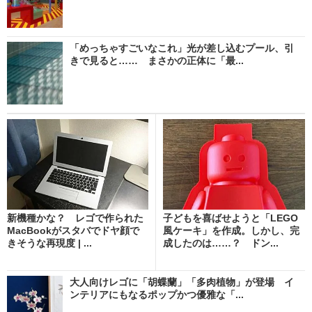
「めっちゃすごいなこれ」光が差し込むプール、引
きで見ると…… まさかの正体に「最...
新機種かな？ レゴで作られた
子どもを喜ばせようと「LEGO
MacBookがスタバでドヤ顔で
風ケーキ」を作成。しかし、完
きそうな再現度 | ...
成したのは……？ ドン...
大人向けレゴに「胡蝶蘭」「多肉植物」が登場 イ
ンテリアにもなるポップかつ優雅な「...