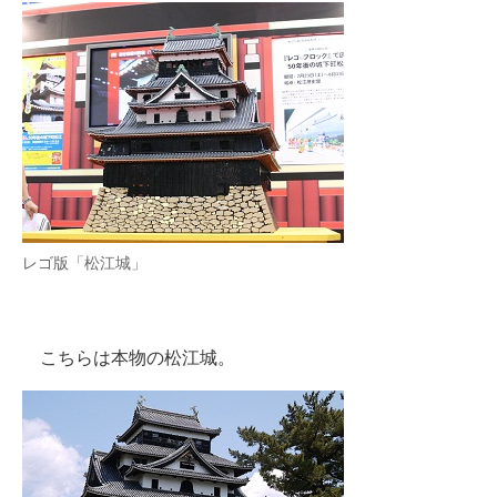
企業向けIT製品の総合サイト
IT製品の技術・比較・事例
製造業のIT導入・活用を支援
モノづくり技術者専門サイト
エレクトロニクス専門サイト
レゴ版「松江城」
電子設計の基本と応用
エネルギーの専門メディア
こちらは本物の松江城。
建設×テクノロジーの最前線
ちょっと気になるネットの話題