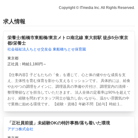
Copyright © ITmedia Inc. All Rights Reserved.
求人情報
栄養士/船橋市東船橋/東京メトロ南北線 東大前駅 徒歩5分/東京
都/栄養士
社会福祉法人ちとせ交友会 東船橋ちとせ保育園
東京都
正社員：時給1,180円～
【仕事内容】子どもたちの「食」を通じて、心と体の健やかな成長を支
え、主体性を育む保育を影から支えるミッションです。 具体的には、給食
やおやつの調理をメインに、調理器具の準備や片付け、調理室内の清掃・
整理整頓などを担当していただきます。 法人全体の定着率は90%を超えて
おり、経験を問わずスタッフ同士が協力し合いながら、温かい雰囲気の中
で業務に励める環境です。 【経験・資格】年齢不問 【給与】時給:1...
「正社員前提」未経験OKの特許事務/落ち着いた環境
アデコ株式会社