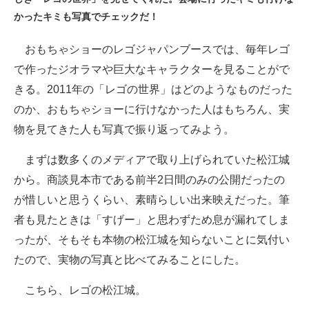
かったキミも写真でチェックだ！
ITの今と未来を見通す
おもちゃショーのレゴジャパンブースでは、毎年レゴ
スマホと通信の最新トレンド
で作ったジオラマや巨大なキャラクターを見ることがで
進化するPCとデバイスの未来
きる。2011年の「レゴの世界」はどのようなものだった
のか、おもちゃショーに行けなかった人はもちろん、実
好きが集まる 比べて選べる
物を見てきた人も写真で振り返ってみよう。
ビジネスと働き方のヒント
まずは数多くのメディアで取り上げられていた松江城
AI活用のいまが分かる
から。商談見本市である前半2日間のみの公開だったの
が惜しいと思うくらい、素晴らしい出来映えだった。筆
企業ITのトレンドを詳説
者も見たときは「すげー」と思わずため息が漏れてしま
経営リーダーのコミュニティ
ったが、そもそも本物の松江城を知らないことに気付い
たので、実物の写真と比べてみることにした。
マーケ×ITの今がよく分かる
こちら、レゴの松江城。
ITエンジニア向け専門サイト