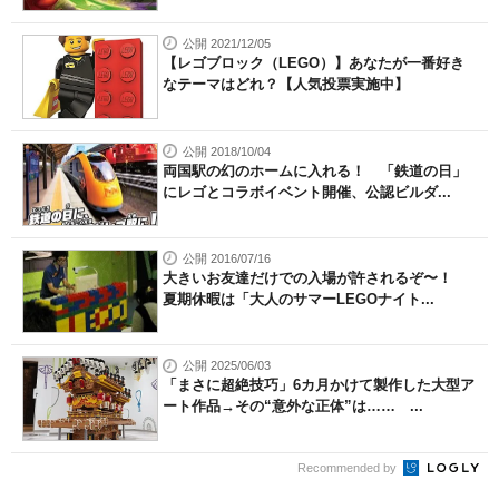
公開 2021/12/05
【レゴブロック（LEGO）】あなたが一番好き
なテーマはどれ？【人気投票実施中】
公開 2018/10/04
両国駅の幻のホームに入れる！ 「鉄道の日」
にレゴとコラボイベント開催、公認ビルダ...
公開 2016/07/16
大きいお友達だけでの入場が許されるぞ〜！
夏期休暇は「大人のサマーLEGOナイト...
公開 2025/06/03
「まさに超絶技巧」6カ月かけて製作した大型ア
ート作品→その“意外な正体”は…… ...
Recommended by