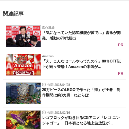
関連記事
森永乳業
「気になっていた認知機能が菌で…」森永が開
発。感動の70代続出
PR
Amazon
「え、こんなセールやってたの？」80％OFF以
上が続々登場！Amazonの本気が...
PR
公開 2015/04/28
20万ピースのLEGOで作った「街」が圧巻 制
作期間は約3カ月 | ねとらぼ
公開 2015/02/16
レゴブロックが動き回るCGアニメ「レゴ ニン
ジャゴー」 日本初となる地上波放送が...