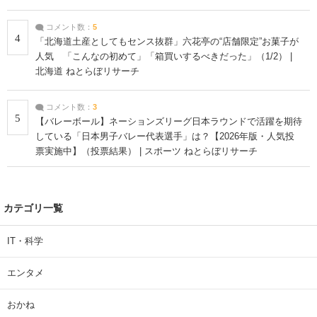
コメント数：
5
4
「北海道土産としてもセンス抜群」六花亭の“店舗限定”お菓子が
人気 「こんなの初めて」「箱買いするべきだった」（1/2） |
北海道 ねとらぼリサーチ
コメント数：
3
5
【バレーボール】ネーションズリーグ日本ラウンドで活躍を期待
している「日本男子バレー代表選手」は？【2026年版・人気投
票実施中】（投票結果） | スポーツ ねとらぼリサーチ
カテゴリ一覧
IT・科学
エンタメ
おかね