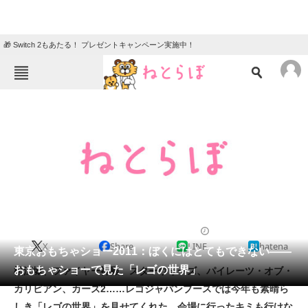
🎁 Switch 2もあたる！ プレゼントキャンペーン実施中！
ねとらぼメニュー
TOP
ニュース
エンタメ
クイズ
グルメ
地域
住まい
教育・育児
動物
リサーチ
2011/06/22 10:00（公開）
X
Share
LINE
hatena
会員記事
東京おもちゃショー2011：ぼくにはとてもできない――
おもちゃショーで見た「レゴの世界」
松江城、ファイヤー神殿、スターウォーズ、パイレーツ・オブ・
メディア
カリビアン、カーズ2……レゴジャパンブースでは今年も素晴ら
しき「レゴの世界」を見せてくれた。会場に行ったキミも行けな
注目記事を集めた総合ページ