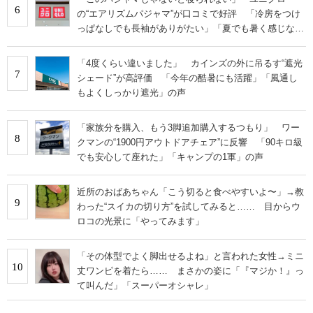
6
の“エアリズムパジャマ”が口コミで好評 「冷房をつけ
っぱなしでも長袖がありがたい」「夏でも暑く感じな
い」
「4度くらい違いました」 カインズの外に吊るす“遮光
7
シェード”が高評価 「今年の酷暑にも活躍」「風通し
もよくしっかり遮光」の声
「家族分を購入、もう3脚追加購入するつもり」 ワー
8
クマンの“1900円アウトドアチェア”に反響 「90キロ級
でも安心して座れた」「キャンプの1軍」の声
近所のおばあちゃん「こう切ると食べやすいよ〜」→教
9
わった“スイカの切り方”を試してみると…… 目からウ
ロコの光景に「やってみます」
「その体型でよく脚出せるよね」と言われた女性→ミニ
10
丈ワンピを着たら…… まさかの姿に「『マジか！』っ
て叫んだ」「スーパーオシャレ」