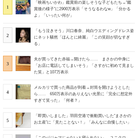
「映画ちいかわ」鑑賞前の楽しそうな子どもたち→“鑑
1
賞後の様子”に2900万表示「そうなるわなw」「分かる
よ」「いったい何が」
「もう泣きそう」川口春奈、純白ウエディングドレス姿
2
にネット騒然「ほんとに綺麗」「この笑顔が切なすぎ
る」
夫が買ってきた赤福→開けたら…… まさかの中身に
3
「お店に電話してしまいそう」「さすがに初めて見まし
た笑」と107万表示
メルカリで買った商品が到着→封筒を開けようとした
4
ら…… 650万表示のありえない光景に「完全に想定外
すぎて笑った」「何者？」
「即買いしました」羽田空港で衝動買いした“まさかの
5
お土産”に「見たことない！」「みんなに自慢したい」
「このパジャマじゃないと寝られない」 ユニクロ