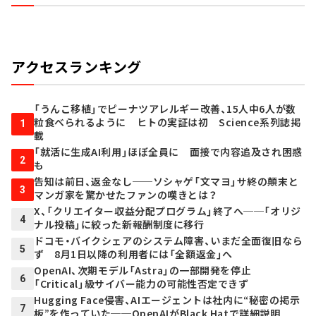
アクセスランキング
「うんこ移植」でピーナツアレルギー改善、15人中6人が数
粒食べられるように ヒトの実証は初 Science系列誌掲
1
載
「就活に生成AI利用」ほぼ全員に 面接で内容追及され困惑
2
も
告知は前日、返金なし──ソシャゲ「文マヨ」サ終の顛末と
3
マンガ家を驚かせたファンの嘆きとは？
X、「クリエイター収益分配プログラム」終了へ──「オリジ
4
ナル投稿」に絞った新報酬制度に移行
ドコモ・バイクシェアのシステム障害、いまだ全面復旧なら
5
ず 8月1日以降の利用者には「全額返金」へ
OpenAI、次期モデル「Astra」の一部開発を停止
6
「Critical」級サイバー能力の可能性否定できず
Hugging Face侵害、AIエージェントは社内に“秘密の掲示
7
板”を作っていた──OpenAIがBlack Hatで詳細説明