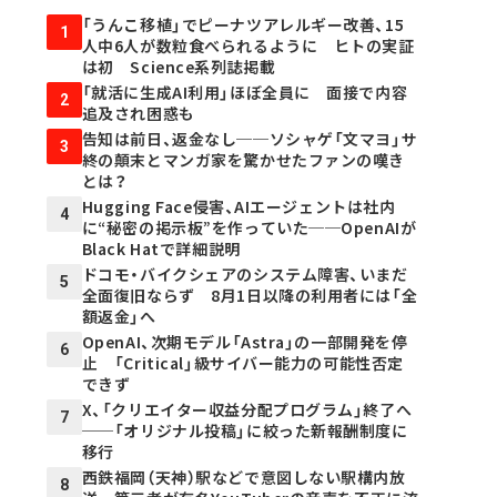
「うんこ移植」でピーナツアレルギー改善、15
1
人中6人が数粒食べられるように ヒトの実証
は初 Science系列誌掲載
「就活に生成AI利用」ほぼ全員に 面接で内容
2
追及され困惑も
告知は前日、返金なし──ソシャゲ「文マヨ」サ
3
終の顛末とマンガ家を驚かせたファンの嘆き
とは？
Hugging Face侵害、AIエージェントは社内
4
に“秘密の掲示板”を作っていた──OpenAIが
Black Hatで詳細説明
ドコモ・バイクシェアのシステム障害、いまだ
5
全面復旧ならず 8月1日以降の利用者には「全
額返金」へ
OpenAI、次期モデル「Astra」の一部開発を停
6
止 「Critical」級サイバー能力の可能性否定
できず
X、「クリエイター収益分配プログラム」終了へ
7
──「オリジナル投稿」に絞った新報酬制度に
移行
西鉄福岡（天神）駅などで意図しない駅構内放
8