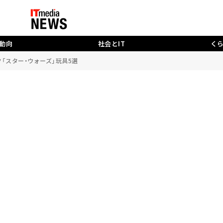
動向
社会とIT
く
「スター・ウォーズ」玩具5選