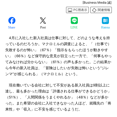
[Business Media 誠]
PC用表示
関連情報
Share
Post
LINE
Hatena
4月に入社した新入社員は仕事に対して、どのような考えを持
っているのだろうか。マクロミルの調査によると、「（仕事で）
失敗するのが怖い」（67％）「指示をもらったほうが動きやす
い」（66％）など保守的な意見が目立った一方で、「何事もやっ
てみなければ分からない」（61％）の声も多かった。この結果か
ら今年の新入社員は、「冒険はしたいが失敗は怖いという“ジレ
ンマ”が感じられる」（マクロミル）という。
現在働いている会社に対して不安がある新入社員は9割以上に
達し、最も多かった理由は「評価される仕事ができるかどうか」
（51％）、「人間関係をうまくやれるか」（48％）などが多か
った。また希望の会社に入社できなかった人ほど、就職先の「将
来性」や「収入」に不安を感じているようだ。