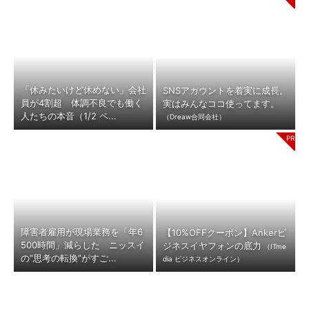
「休みたいけど休めない」会社
SNSアカウントを着実に成長。
員が4割超 体調不良でも働く
実はみんなココ使ってます。
人たちの本音（1/2 ペ...
（Dreaw合同会社）
障害者雇用が現場業務を「年6
【10%OFFクーポン】Ankerビ
500時間」減らした ニッスイ
ジネスイヤフォンの底力
（ITme
の“思考の転換”がすご...
dia ビジネスオンライン）