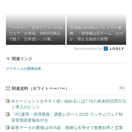
ワークマン「次世代ファン付き
管理職の約9割がプレイヤー兼
ウエア」が登場 2900円商品
務 「管理職は罰ゲーム」なの
で狙う「日常使い」の新...
か、増える負担の実態
Recommended by
関連リンク
マクロミルの調査結果
関連資料（ホワイトペーパー）
PR
AIエージェントを今すぐ使い始めるには? 10の具体的活用方法
と導入のヒント
「PC運用・管理業務」調査レポート2026 ランサムウェア対
策実態調査報告付き
顧客データの重複は40%超、精緻な名寄せで業務効率と営業