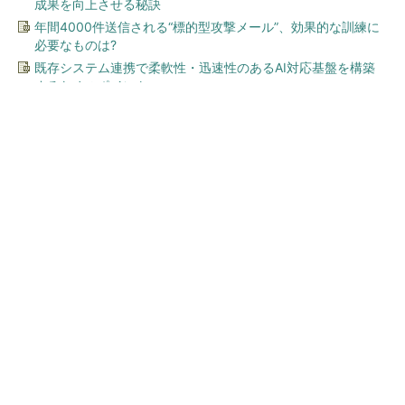
成果を向上させる秘訣
年間4000件送信される“標的型攻撃メール”、効果的な訓練に
必要なものは?
既存システム連携で柔軟性・迅速性のあるAI対応基盤を構築
するためのポイント
今、あなたにオススメ
SNSアカウントを着実に成
長。実はみんなココ使ってま
す。
PR(Dreaw合同会社)
ワークマン「次世代ファン付きウエア」が登
場 2900円商品で狙う「日常使い」の新...