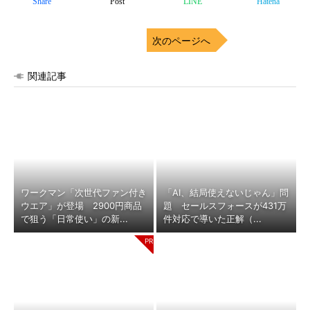
Share
Post
LINE
Hatena
次のページへ
関連記事
ワークマン「次世代ファン付き
「AI、結局使えないじゃん」問
ウエア」が登場 2900円商品
題 セールスフォースが431万
で狙う「日常使い」の新...
件対応で導いた正解（...