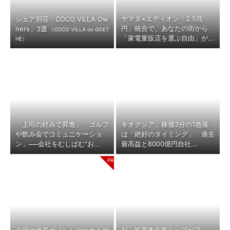
ヤマダ×エディオン「2.5兆
シェア別荘「COCO VILLA Ow
円」統合で、あなたの街から
ners」3選
（COCO VILLA on GOET
「家電量販店を選ぶ自由」が...
HE）
「上司の好みで昇進」「ゴルフ
キオクシア、株価3分の1急落
や飲み会でコミュニケーショ
は「絶好のタイミング」 過去
ン」──会社をむしばむ“お...
最高益と8000億円自社...