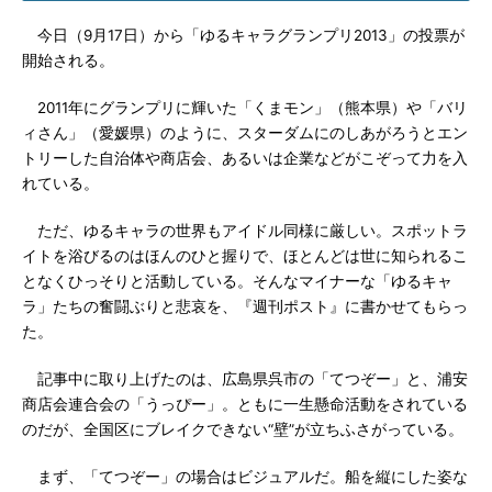
今日（9月17日）から「ゆるキャラグランプリ2013」の投票が
開始される。
2011年にグランプリに輝いた「くまモン」（熊本県）や「バリ
ィさん」（愛媛県）のように、スターダムにのしあがろうとエン
トリーした自治体や商店会、あるいは企業などがこぞって力を入
れている。
ただ、ゆるキャラの世界もアイドル同様に厳しい。スポットラ
イトを浴びるのはほんのひと握りで、ほとんどは世に知られるこ
となくひっそりと活動している。そんなマイナーな「ゆるキャ
ラ」たちの奮闘ぶりと悲哀を、『週刊ポスト』に書かせてもらっ
た。
記事中に取り上げたのは、広島県呉市の「てつぞー」と、浦安
商店会連合会の「うっぴー」。ともに一生懸命活動をされている
のだが、全国区にブレイクできない“壁”が立ちふさがっている。
まず、「てつぞー」の場合はビジュアルだ。船を縦にした姿な