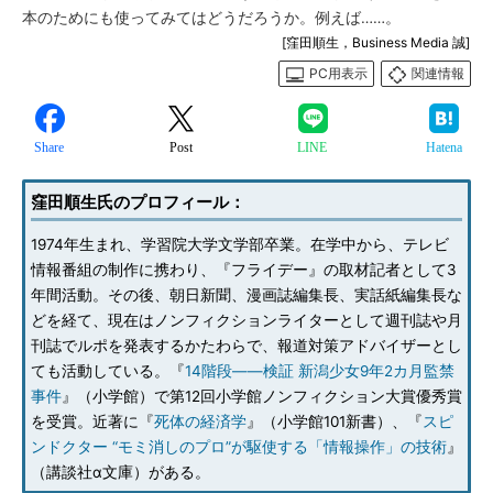
本のためにも使ってみてはどうだろうか。例えば……。
[窪田順生，Business Media 誠]
PC用表示
関連情報
Share
Post
LINE
Hatena
窪田順生氏のプロフィール：
1974年生まれ、学習院大学文学部卒業。在学中から、テレビ
情報番組の制作に携わり、『フライデー』の取材記者として3
年間活動。その後、朝日新聞、漫画誌編集長、実話紙編集長な
どを経て、現在はノンフィクションライターとして週刊誌や月
刊誌でルポを発表するかたわらで、報道対策アドバイザーとし
ても活動している。『
14階段――検証 新潟少女9年2カ月監禁
事件
』（小学館）で第12回小学館ノンフィクション大賞優秀賞
を受賞。近著に『
死体の経済学
』（小学館101新書）、『
スピ
ンドクター “モミ消しのプロ”が駆使する「情報操作」の技術
』
（講談社α文庫）がある。