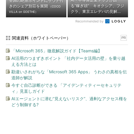
AI・半導体企業トップが語
全国の絶景ポイントにサウナ付
る“稼ぎ頭” キオクシア、フジ
きのシェア別荘を展開
（COCO
クラ、東京エレデバの見解...
VILLA on GOETHE）
Recommended by
関連資料（ホワイトペーパー）
PR
「Microsoft 365」徹底解説ガイド【Teams編】
AI活用のつまずきポイント 「社内データ活用の壁」を乗り越
える方法とは
勘違いされがちな「Microsoft 365 Apps」 うわさの真相を伝
道師が解説
今すぐ自己診断ができる 「アイデンティティーセキュリテ
ィ」見直しガイド
AIエージェントに潜む“見えないリスク”、過剰なアクセス権を
どう制御する?
今、あなたにオススメ