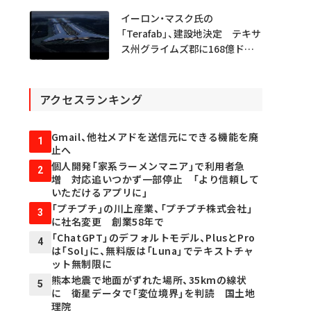
イーロン・マスク氏の
「Terafab」、建設地決定 テキサ
ス州グライムズ郡に168億ドル
投資
アクセスランキング
Gmail、他社メアドを送信元にできる機能を廃
1
止へ
個人開発「家系ラーメンマニア」で利用者急
2
増 対応追いつかず一部停止 「より信頼して
いただけるアプリに」
「プチプチ」の川上産業、「プチプチ株式会社」
3
に社名変更 創業58年で
「ChatGPT」のデフォルトモデル、PlusとPro
4
は「Sol」に、無料版は「Luna」でテキストチャ
ット無制限に
熊本地震で地面がずれた場所、35kmの線状
5
に 衛星データで「変位境界」を判読 国土地
理院