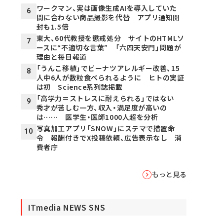
ワークマン、実は画像生成AIを導入していた
6
間に合わない商品撮影を代替 アプリ通知開
封も1.5倍
東大、60代教授を懲戒処分 サイトのHTMLソ
7
ースに“不適切な言葉” 「六四天安門」問題が
理由と毎日報道
「うんこ移植」でピーナツアレルギー改善、15
8
人中6人が数粒食べられるように ヒトの実証
は初 Science系列誌掲載
「高学力＝ストレスに耐えられる」ではない
9
秀才が苦しむ一方、収入・満足度が高いの
は…… 医学生・医師1000人超を分析
写真加工アプリ「SNOW」にステマで措置命
10
令 報酬付きでX投稿依頼、広告表示なし 消
費者庁
もっと見る
ITmedia NEWS SNS