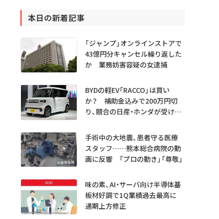
本日の新着記事
「ジャンプ」オンラインストアで
43億円分キャンセル繰り返した
か 業務妨害容疑の女逮捕
BYDの軽EV「RACCO」は買い
か？ 補助金込みで200万円切
り、競合の日産・ホンダが受ける
衝撃
手術中の大地震、患者守る医療
スタッフ……熊本総合病院の動
画に反響 「プロの動き」「尊敬」
味の素、AI・サーバ向け半導体基
板材好調で1Q業績過去最高に
通期上方修正