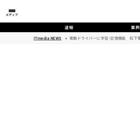
メディア
速報
業界
ITmedia NEWS
電動ドライバーに学習・記憶機能 松下