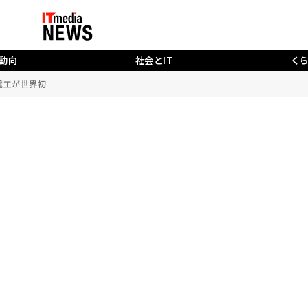
動向
社会とIT
く
電工が世界初