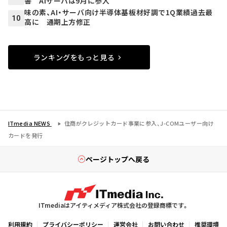
響 AIサーバは9月に参入
味の素、AI・サーバ向け半導体基板材好調で1Q業績過去最
10
高に 通期上方修正
ランキングをもっと見る
ITmedia NEWS
住商がクレジットカード事業に参入、J-COMユーザー向け
カードを発行
ページトップへ戻る
ITmediaはアイティメディア株式会社の登録商標です。
利用規約
プライバシーポリシー
運営会社
お問い合わせ
推奨環境