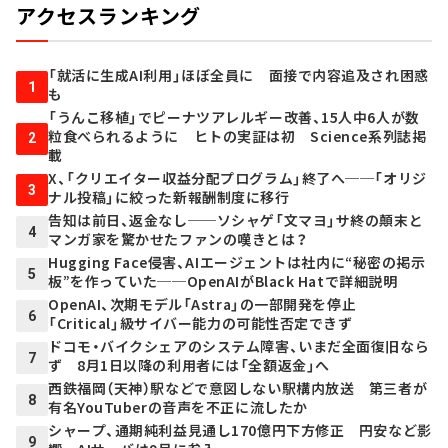
アクセスランキング
「就活に生成AI利用」ほぼ全員に 面接で内容追及され困惑
1
も
「うんこ移植」でピーナツアレルギー改善、15人中6人が数
粒食べられるように ヒトの実証は初 Science系列誌掲
2
載
X、「クリエイター収益分配プログラム」終了へ──「オリジ
3
ナル投稿」に絞った新報酬制度に移行
告知は前日、返金なし──ソシャゲ「文マヨ」サ終の顛末と
4
マンガ家を驚かせたファンの嘆きとは？
Hugging Face侵害、AIエージェントは社内に“秘密の掲示
5
板”を作っていた──OpenAIがBlack Hatで詳細説明
OpenAI、次期モデル「Astra」の一部開発を停止
6
「Critical」級サイバー能力の可能性否定できず
ドコモ・バイクシェアのシステム障害、いまだ全面復旧なら
7
ず 8月1日以降の利用者には「全額返金」へ
西鉄福岡（天神）駅などで意図しない駅構内放送 第三者が
8
有名YouTuberの音声を不正に流したか
シャープ、通期純利益見通し170億円下方修正 円安など影
9