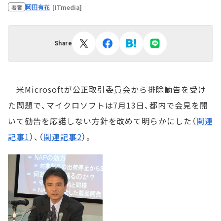
岡田有花
[ITmedia]
著者
Share
米Microsoftが公正取引委員会から排除勧告を受け
た問題で、マイクロソフトは7月13日、都内で会見を開
いて勧告を応諾しない方針を改めて明らかにした（
関連
記事1
）、（
関連記事2
）。