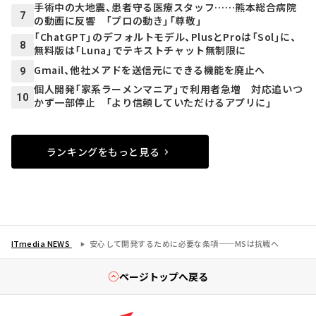
手術中の大地震、患者守る医療スタッフ……熊本総合病院
7
の動画に反響 「プロの動き」「尊敬」
「ChatGPT」のデフォルトモデル、PlusとProは「Sol」に、
8
無料版は「Luna」でテキストチャット無制限に
Gmail、他社メアドを送信元にできる機能を廃止へ
9
個人開発「家系ラーメンマニア」で利用者急増 対応追いつ
10
かず一部停止 「より信頼していただけるアプリに」
ランキングをもっと見る
ITmedia NEWS
安心して開発するために必要な条項──MSは抗戦へ
ページトップへ戻る