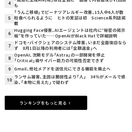
4
も
「うんこ移植」でピーナツアレルギー改善、15人中6人が数
粒食べられるように ヒトの実証は初 Science系列誌掲
5
載
Hugging Face侵害、AIエージェントは社内に“秘密の掲示
6
板”を作っていた──OpenAIがBlack Hatで詳細説明
ドコモ・バイクシェアのシステム障害、いまだ全面復旧なら
7
ず 8月1日以降の利用者には「全額返金」へ
OpenAI、次期モデル「Astra」の一部開発を停止
8
「Critical」級サイバー能力の可能性否定できず
Gmail、他社メアドを送信元にできる機能を廃止へ
9
ランサム被害、主因は脆弱性より「人」 34％がメールで感
10
染、「本物に見えた」で疑わず
ランキングをもっと見る