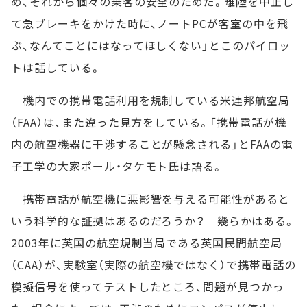
め、それから個々の乗客の安全のためだ。離陸を中止し
て急ブレーキをかけた時に、ノートPCが客室の中を飛
ぶ、なんてことにはなってほしくない」とこのパイロッ
トは話している。
機内での携帯電話利用を規制している米連邦航空局
（FAA）は、また違った見方をしている。「携帯電話が機
内の航空機器に干渉することが懸念される」とFAAの電
子工学の大家ポール・タケモト氏は語る。
携帯電話が航空機に悪影響を与える可能性があると
いう科学的な証拠はあるのだろうか？ 幾らかはある。
2003年に英国の航空規制当局である英国民間航空局
（CAA）が、実験室（実際の航空機ではなく）で携帯電話の
模擬信号を使ってテストしたところ、問題が見つかっ