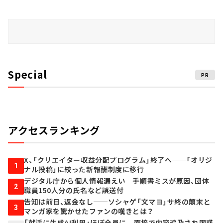
Special
PR
アクセスランキング
X、「クリエイター収益分配プログラム」終了へ──「オリジ
1
ナル投稿」に絞った新報酬制度に移行
デジタル庁から個人情報漏えい 手順書ミスが原因、団体
2
職員150人分の氏名など誤送付
告知は前日、返金なし──ソシャゲ「文マヨ」サ終の顛末と
3
マンガ家を驚かせたファンの嘆きとは？
「就活に生成AI利用」ほぼ全員に 面接で内容追及され困惑