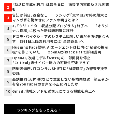
「就活に生成AI利用」ほぼ全員に 面接で内容追及され困惑
2
も
告知は前日、返金なし──ソシャゲ「文マヨ」サ終の顛末と
3
マンガ家を驚かせたファンの嘆きとは？
X、「クリエイター収益分配プログラム」終了へ──「オリジ
4
ナル投稿」に絞った新報酬制度に移行
ドコモ・バイクシェアのシステム障害、いまだ全面復旧なら
5
ず 8月1日以降の利用者には「全額返金」へ
Hugging Face侵害、AIエージェントは社内に“秘密の掲示
6
板”を作っていた──OpenAIがBlack Hatで詳細説明
OpenAI、次期モデル「Astra」の一部開発を停止
7
「Critical」級サイバー能力の可能性否定できず
防衛装備庁、ITコンサルSHIFTに「AI装備品」の審査支援を
8
委託
西鉄福岡（天神）駅などで意図しない駅構内放送 第三者が
9
有名YouTuberの音声を不正に流したか
Gmail、他社メアドを送信元にできる機能を廃止へ
10
ランキングをもっと見る