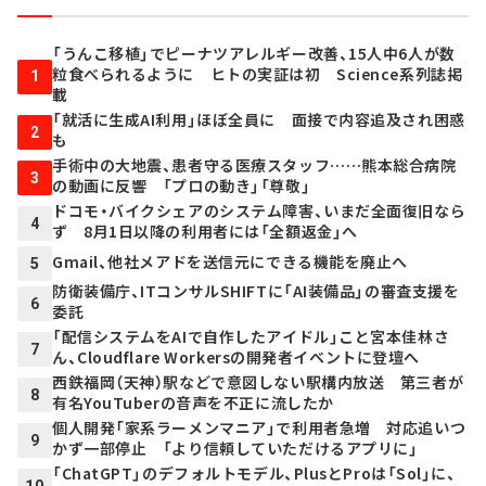
「うんこ移植」でピーナツアレルギー改善、15人中6人が数
粒食べられるように ヒトの実証は初 Science系列誌掲
1
載
「就活に生成AI利用」ほぼ全員に 面接で内容追及され困惑
2
も
手術中の大地震、患者守る医療スタッフ……熊本総合病院
3
の動画に反響 「プロの動き」「尊敬」
ドコモ・バイクシェアのシステム障害、いまだ全面復旧なら
4
ず 8月1日以降の利用者には「全額返金」へ
Gmail、他社メアドを送信元にできる機能を廃止へ
5
防衛装備庁、ITコンサルSHIFTに「AI装備品」の審査支援を
6
委託
「配信システムをAIで自作したアイドル」こと宮本佳林さ
7
ん、Cloudflare Workersの開発者イベントに登壇へ
西鉄福岡（天神）駅などで意図しない駅構内放送 第三者が
8
有名YouTuberの音声を不正に流したか
個人開発「家系ラーメンマニア」で利用者急増 対応追いつ
9
かず一部停止 「より信頼していただけるアプリに」
「ChatGPT」のデフォルトモデル、PlusとProは「Sol」に、
10