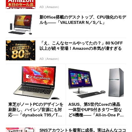
AD（Amazon）
新Office搭載のデスクトップ、CPU強化のモデ
ルも――「VALUESTAR N／S／L」
「え、こんなセールやってたの？」80％OFF
以上が続々登場！Amazonの本気が凄すぎる
AD（Amazon）
東芝がノートPCのデザインを
ASUS、第5世代Coreの液晶
刷新し、ハイレゾ音源にも対
一体型やUPS付きタワー型な
応──「dynabook T95／T75
ど4機種――「All-in-One PC
／T55／T45／N51」
ET2323INT／ET2232IUK」
「M70AD／K31AN」
SNSアカウントを着実に成長。実はみんなココ