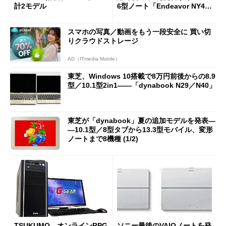
計2モデル
6型ノート「Endeavor NY40
S」など2製品
スマホの写真／動画をもう一段安全に 買い切
りクラウドストレージ
AD（ITmedia Mobile）
東芝、Windows 10搭載で8万円前後からの8.9
型／10.1型2in1――「dynabook N29／N40」
東芝が「dynabook」夏の追加モデルを発表―
―10.1型／8型タブから13.3型モバイル、変形
ノートまで8機種 (1/2)
TSUKUMO、オンラインRPG
ソニー最後のVAIOノートを発