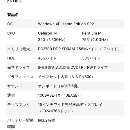
下の通り。
製品名
CMEGPCM 320N9
CMEGPCM 755N14
OS
Windows XP Home Edition SP2
CPU
Celeron M
Pentium M
320（1.30GHz）
755（2.0GHz）
メモリ（最大）
PC2700 DDR SDRAM 256Mバイト（1Gバイト）
HDD
40Gバイト
30Gバイト
光学ドライブ
8倍速書き込み対応DVD±R／RWドライブ
グラフィックス
チップセット内蔵（VIA PN800）
サウンド
オンボード（AC97準拠）
通信
100BASE-TX／10BASE-T
ディスプレイ
15インチワイド光沢液晶ディスプレイ
（1024×768ドット）
バッテリー駆動
約3.2時間
時間