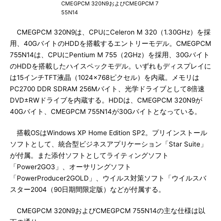
CMEGPCM 320N9およびCMEGPCM 7
55N14
CMEGPCM 320N9は、CPUにCeleron M 320（1.30GHz）を採
用、40GバイトのHDDを搭載するエントリーモデル。CMEGPCM
755N14は、CPUにPentium M 755（2GHz）を採用、30Gバイト
のHDDを搭載したハイスペックモデル。いずれもディスプレイに
は15インチTFT液晶（1024×768ピクセル）を内蔵。メモリは
PC2700 DDR SDRAM 256Mバイト、光学ドライブとして8倍速
DVD±RWドライブを内蔵する。HDDは、CMEGPCM 320N9が
40Gバイト、CMEGPCM 755N14が30Gバイトとなっている。
搭載OSはWindows XP Home Edition SP2。プリインストール
ソフトとして、統合型ビジネスアプリケーション「Star Suite」
が付属。また添付ソフトとしてライティングソフト
「Power2GO3」、オーサリングソフト
「PowerProducer2GOLD」、ウイルス対策ソフト「ウイルスバ
スター2004（90日期間限定版）などが付属する。
CMEGPCM 320N9およびCMEGPCM 755N14の主な仕様は以