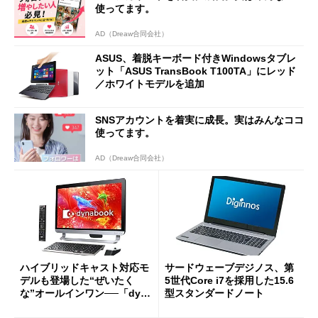
使ってます。
AD（Dreaw合同会社）
ASUS、着脱キーボード付きWindowsタブレ
ット「ASUS TransBook T100TA」にレッド
／ホワイトモデルを追加
SNSアカウントを着実に成長。実はみんなココ
使ってます。
AD（Dreaw合同会社）
ハイブリッドキャスト対応モ
サードウェーブデジノス、第
デルも登場した“ぜいたく
5世代Core i7を採用した15.6
な”オールインワン──「dyna
型スタンダードノート
book D81／D71／D51／D4