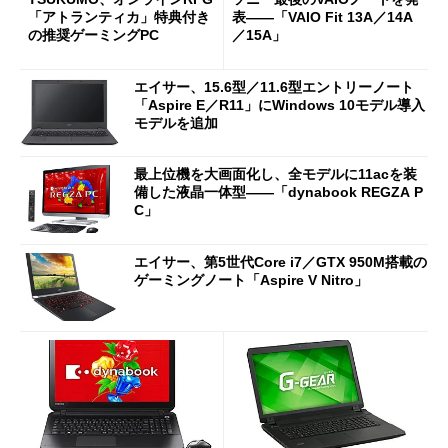
「アトランティカ」特典付き
表――「VAIO Fit 13A／14A
の推奨ゲーミングPC
／15A」
エイサー、15.6型／11.6型エントリーノート
「Aspire E／R11」にWindows 10モデル導入
モデルを追加
最上位機を大画面化し、全モデルに11acを装
備した液晶一体型――「dynabook REGZA P
C」
エイサー、第5世代Core i7／GTX 950M搭載の
ゲーミングノート「Aspire V Nitro」