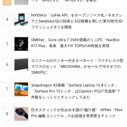
ード「Air65 V3」「Air100 V3」を発売
NVIDIAが「cuFile API」をオープンソース化／キオクシ
アとSandiskがQLC技術と332積層を用いた第10世代3D
フラッシュメモリを開発
GMKtec、Core Ultra 7 258V搭載のミニPC「NucBox
K17 Plus」発表 最大115 TOPSのAI性能を実現
ロジクールのテンキー付きキーボード・ワイヤレス小型
マウスのセット「MK250GRd」がセールで15％オフの
2980円に
Snapdragon X2搭載「Surface Laptop 13.8インチ」
「Surface Pro 13インチ」はCopilot+ PCの“完成形”？
外観をじっくりとチェックしてみた
巨大スティックが生み出す謎の“脳汁感” XPPen「Pilot
Pro 編集コンソール」のお絵描き実用度をチェック