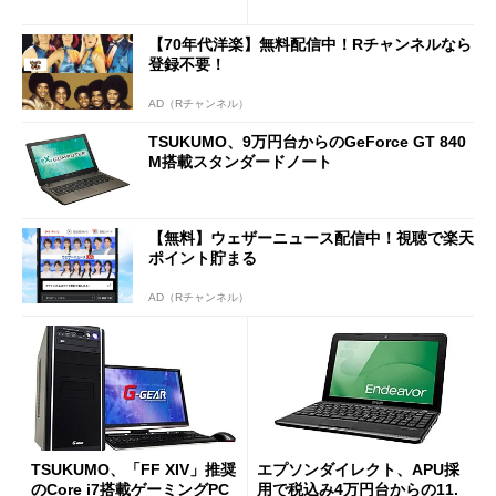
e Standard」 (1/2)
X 3」など2製品
【70年代洋楽】無料配信中！Rチャンネルなら
登録不要！
AD（Rチャンネル）
TSUKUMO、9万円台からのGeForce GT 840
M搭載スタンダードノート
【無料】ウェザーニュース配信中！視聴で楽天
ポイント貯まる
AD（Rチャンネル）
TSUKUMO、「FF XIV」推奨
エプソンダイレクト、APU採
のCore i7搭載ゲーミングPC
用で税込み4万円台からの11.