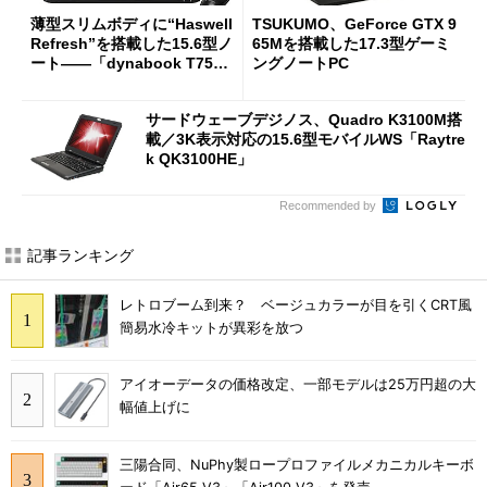
薄型スリムボディに“Haswell
TSUKUMO、GeForce GTX 9
Refresh”を搭載した15.6型ノ
65Mを搭載した17.3型ゲーミ
ート――「dynabook T75／
ングノートPC
T55」
サードウェーブデジノス、Quadro K3100M搭
載／3K表示対応の15.6型モバイルWS「Raytre
k QK3100HE」
Recommended by
記事ランキング
レトロブーム到来？ ベージュカラーが目を引くCRT風
簡易水冷キットが異彩を放つ
アイオーデータの価格改定、一部モデルは25万円超の大
幅値上げに
三陽合同、NuPhy製ロープロファイルメカニカルキーボ