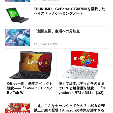
AD（三菱総合研究所）
TSUKUMO、GeForce GTX870Mを搭載した
ハイスペックゲーミングノート
「創薬立国」復活への分岐点
AD（三菱総合研究所）
Office一新、基本スペックも
薄くて頑丈ボディがそのまま
強化――「LaVie Z／L／S／
でCPUと解像度を強化──「d
E／Tab W」
ynabook R73／N51」 (1/2)
「え、こんなセールやってたの？」80％OFF
以上が続々登場！Amazonの本気が凄すぎる