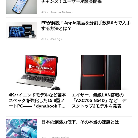
チャンス！ユーザー座談会開催
AD（ ITmedia Mobile）
FPが解説！Apple製品を分割手数料0円で入手
する方法とは？
AD（Fav-Log）
4Kハイエンドモデルなど基本
エイサー、無線LAN搭載の
スペックを強化した15.6型ノ
「AXC705-N54D」など デ
ートPC――「dynabook T95
スクトップ2モデルを発表
／T85／T75／T65／T55」
日本の創薬力低下、その本当の課題とは