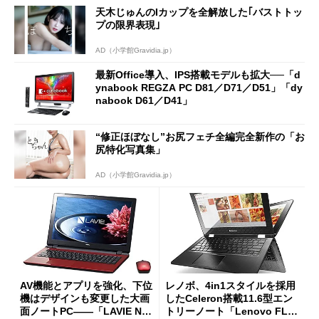
1」
天木じゅんのIカップを全解放した｢バストトッ
プの限界表現｣
AD（小学館Gravidia.jp）
最新Office導入、IPS搭載モデルも拡大──「d
ynabook REGZA PC D81／D71／D51」「dy
nabook D61／D41」
“修正ほぼなし”お尻フェチ全編完全新作の「お
尻特化写真集」
AD（小学館Gravidia.jp）
AV機能とアプリを強化、下位
レノボ、4in1スタイルを採用
機はデザインも変更した大画
したCeleron搭載11.6型エン
面ノートPC――「LAVIE Not
トリーノート「Lenovo FLE