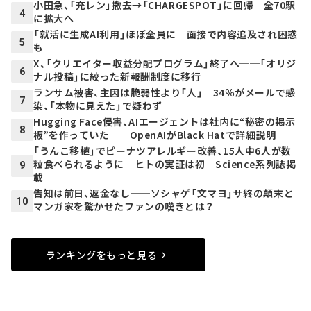
小田急、「充レン」撤去→「CHARGESPOT」に回帰 全70駅
4
に拡大へ
「就活に生成AI利用」ほぼ全員に 面接で内容追及され困惑
5
も
X、「クリエイター収益分配プログラム」終了へ──「オリジ
6
ナル投稿」に絞った新報酬制度に移行
ランサム被害、主因は脆弱性より「人」 34％がメールで感
7
染、「本物に見えた」で疑わず
Hugging Face侵害、AIエージェントは社内に“秘密の掲示
8
板”を作っていた──OpenAIがBlack Hatで詳細説明
「うんこ移植」でピーナツアレルギー改善、15人中6人が数
粒食べられるように ヒトの実証は初 Science系列誌掲
9
載
告知は前日、返金なし──ソシャゲ「文マヨ」サ終の顛末と
10
マンガ家を驚かせたファンの嘆きとは？
ランキングをもっと見る