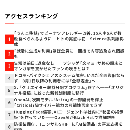
アクセスランキング
「うんこ移植」でピーナツアレルギー改善、15人中6人が数
粒食べられるように ヒトの実証は初 Science系列誌掲
1
載
「就活に生成AI利用」ほぼ全員に 面接で内容追及され困惑
2
も
告知は前日、返金なし──ソシャゲ「文マヨ」サ終の顛末と
3
マンガ家を驚かせたファンの嘆きとは？
ドコモ・バイクシェアのシステム障害、いまだ全面復旧なら
4
ず 8月1日以降の利用者には「全額返金」へ
X、「クリエイター収益分配プログラム」終了へ──「オリジ
5
ナル投稿」に絞った新報酬制度に移行
OpenAI、次期モデル「Astra」の一部開発を停止
6
「Critical」級サイバー能力の可能性否定できず
Hugging Face侵害、AIエージェントは社内に“秘密の掲示
7
板”を作っていた──OpenAIがBlack Hatで詳細説明
防衛装備庁、ITコンサルSHIFTに「AI装備品」の審査支援を
8
委託