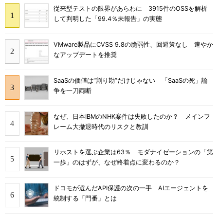
従来型テストの限界があらわに 3915件のOSSを解析
して判明した「99.4％未報告」の実態
VMware製品にCVSS 9.8の脆弱性、回避策なし 速やか
なアップデートを推奨
SaaSの価値は“割り勘”だけじゃない 「SaaSの死」論
争を一刀両断
なぜ、日本IBMのNHK案件は失敗したのか？ メインフ
レーム大撤退時代のリスクと教訓
リホストを選ぶ企業は63％ モダナイゼーションの「第
一歩」のはずが、なぜ終着点に変わるのか？
ドコモが選んだAPI保護の次の一手 AIエージェントを
統制する「門番」とは