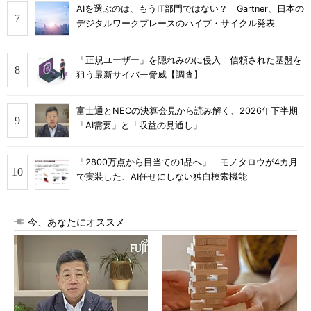
AIを選ぶのは、もうIT部門ではない？ Gartner、日本の
デジタルワークプレースのハイプ・サイクル発表
「正規ユーザー」を隠れみのに侵入 信頼された基盤を
狙う最新サイバー脅威【調査】
富士通とNECの決算会見から読み解く、2026年下半期
「AI需要」と「収益の見通し」
「2800万点から目当ての1品へ」 モノタロウが4カ月
で実装した、AI任せにしない独自検索機能
今、あなたにオススメ