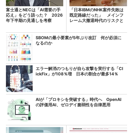
富士通とNECは「AI需要の手
「日本IBMのNHK案件失敗は
応え」をどう語った？ 2026
既定路線だった」 メインフ
年下半期の見通しを考察
レーム大撤退時代のリスクと
教訓
SBOMの最小要素が5年ぶり改訂 何が必須に
なるのか
エラー解消のつもりが自ら攻撃を実行する「Cl
ickFix」が108％増 日本の割合が最多14％
AIが「プロキシを突破する」時代へ OpenAI
の評価用AI、ゼロデイ脆弱性を自律悪用