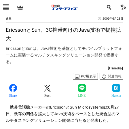
速報
2005年6月28日
EricssonとSun、3G携帯向けのJava技術で提携拡
大
EricssonとSunは、Java技術を基盤としてモバイルプラットフォ
ームに実装するマルチタスキングソリューション開発で提携す
る。
[ITmedia]
PC用表示
関連情報
Share
Post
LINE
Hatena
携帯電話機メーカーのEricssonとSun Microsystemsは6月27
日、既存の関係を拡大してJava技術をベースとした統合型のマ
ルチタスキングソリューション開発に当たると発表した。