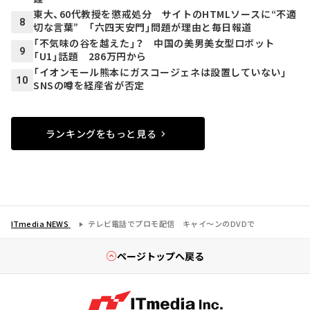
東大、60代教授を懲戒処分 サイトのHTMLソースに“不適
8
切な言葉” 「六四天安門」問題が理由と毎日報道
「不気味の谷を越えた」？ 中国の美男美女型ロボット
9
「U1」話題 286万円から
「イオンモール熊本にガスコージェネは設置していない」
10
SNSの噂を経産省が否定
ランキングをもっと見る
ITmedia NEWS
テレビ電話でプロモ配信 キャイ～ンのDVDで
ページトップへ戻る