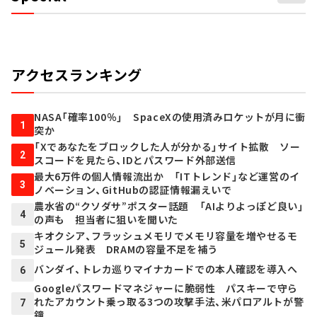
アクセスランキング
NASA「確率100％」 SpaceXの使用済みロケットが月に衝
1
突か
「Xであなたをブロックした人が分かる」サイト拡散 ソー
2
スコードを見たら、IDとパスワード外部送信
最大6万件の個人情報流出か 「ITトレンド」など運営のイ
3
ノベーション、GitHubの認証情報漏えいで
農水省の“クソダサ”ポスター話題 「AIよりよっぽど良い」
4
の声も 担当者に狙いを聞いた
キオクシア、フラッシュメモリでメモリ容量を増やせるモ
5
ジュール発表 DRAMの容量不足を補う
バンダイ、トレカ巡りマイナカードでの本人確認を導入へ
6
Googleパスワードマネジャーに脆弱性 パスキーで守ら
れたアカウント乗っ取る3つの攻撃手法、米パロアルトが警
7
鐘