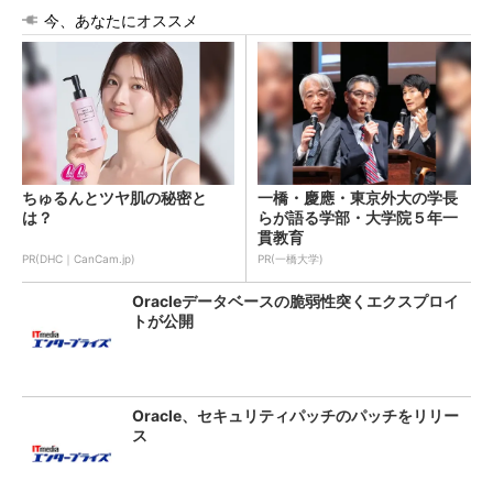
今、あなたにオススメ
ちゅるんとツヤ肌の秘密と
一橋・慶應・東京外大の学長
は？
らが語る学部・大学院５年一
貫教育
PR(DHC｜CanCam.jp)
PR(一橋大学)
Oracleデータベースの脆弱性突くエクスプロイ
トが公開
Oracle、セキュリティパッチのパッチをリリー
ス