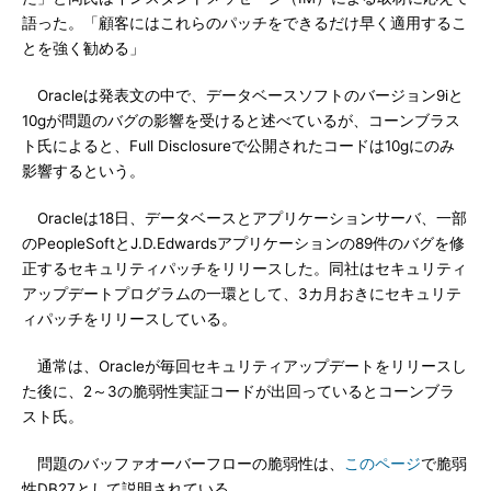
語った。「顧客にはこれらのパッチをできるだけ早く適用するこ
とを強く勧める」
Oracleは発表文の中で、データベースソフトのバージョン9iと
10gが問題のバグの影響を受けると述べているが、コーンブラス
ト氏によると、Full Disclosureで公開されたコードは10gにのみ
影響するという。
Oracleは18日、データベースとアプリケーションサーバ、一部
のPeopleSoftとJ.D.Edwardsアプリケーションの89件のバグを修
正するセキュリティパッチをリリースした。同社はセキュリティ
アップデートプログラムの一環として、3カ月おきにセキュリテ
ィパッチをリリースしている。
通常は、Oracleが毎回セキュリティアップデートをリリースし
た後に、2～3の脆弱性実証コードが出回っているとコーンブラ
スト氏。
問題のバッファオーバーフローの脆弱性は、
このページ
で脆弱
性DB27として説明されている。