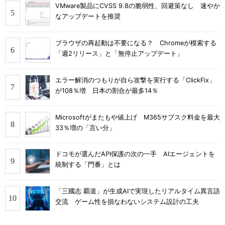
VMware製品にCVSS 9.8の脆弱性、回避策なし 速やか
なアップデートを推奨
ブラウザの再起動は不要になる？ Chromeが模索する
「週2リリース」と「無停止アップデート」
エラー解消のつもりが自ら攻撃を実行する「ClickFix」
が108％増 日本の割合が最多14％
Microsoftがまたもや値上げ M365サブスク料金を最大
33％増の「言い分」
ドコモが選んだAPI保護の次の一手 AIエージェントを
統制する「門番」とは
「三國志 覇道」が生成AIで実現したリアルタイム異言語
交流 ゲーム性を損なわないシステム設計の工夫