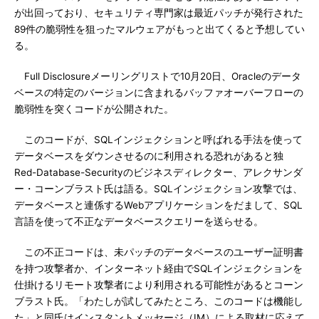
が出回っており、セキュリティ専門家は最近パッチが発行された
89件の脆弱性を狙ったマルウェアがもっと出てくると予想してい
る。
Full Disclosureメーリングリストで10月20日、Oracleのデータ
ベースの特定のバージョンに含まれるバッファオーバーフローの
脆弱性を突くコードが公開された。
このコードが、SQLインジェクションと呼ばれる手法を使って
データベースをダウンさせるのに利用される恐れがあると独
Red-Database-Securityのビジネスディレクター、アレクサンダ
ー・コーンブラスト氏は語る。SQLインジェクション攻撃では、
データベースと連係するWebアプリケーションをだまして、SQL
言語を使って不正なデータベースクエリーを送らせる。
この不正コードは、未パッチのデータベースのユーザー証明書
を持つ攻撃者か、インターネット経由でSQLインジェクションを
仕掛けるリモート攻撃者により利用される可能性があるとコーン
ブラスト氏。「わたしが試してみたところ、このコードは機能し
た」と同氏はインスタントメッセージ（IM）による取材に応えて