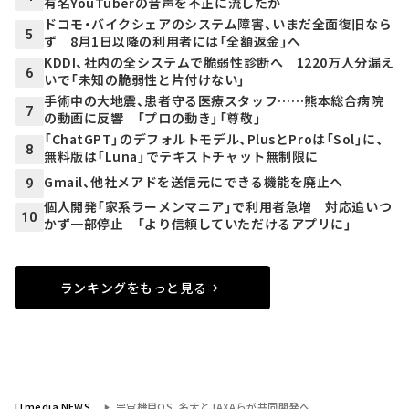
有名YouTuberの音声を不正に流したか
ドコモ・バイクシェアのシステム障害、いまだ全面復旧なら
5
ず 8月1日以降の利用者には「全額返金」へ
KDDI、社内の全システムで脆弱性診断へ 1220万人分漏え
6
いで「未知の脆弱性と片付けない」
手術中の大地震、患者守る医療スタッフ……熊本総合病院
7
の動画に反響 「プロの動き」「尊敬」
「ChatGPT」のデフォルトモデル、PlusとProは「Sol」に、
8
無料版は「Luna」でテキストチャット無制限に
Gmail、他社メアドを送信元にできる機能を廃止へ
9
個人開発「家系ラーメンマニア」で利用者急増 対応追いつ
10
かず一部停止 「より信頼していただけるアプリに」
ランキングをもっと見る
ITmedia NEWS
宇宙機用OS、名大とJAXAらが共同開発へ