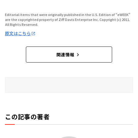
Editorial items that were originally published in the U.S. Edition of “eWEEK”
are the copyrighted property of Ziff Davis Enterprise Inc. Copyright (c) 2011.
All Rights Reserved.
原文はこちら
関連情報
この記事の著者