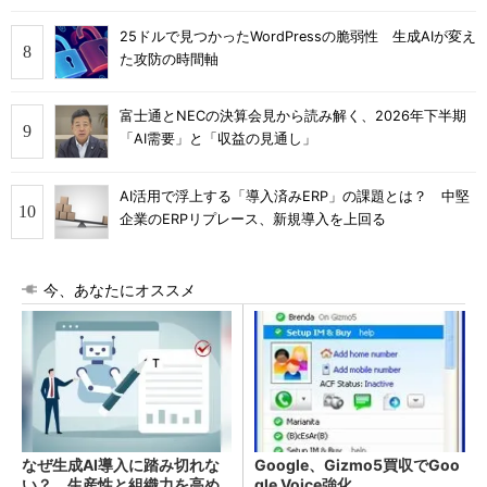
25ドルで見つかったWordPressの脆弱性 生成AIが変え
た攻防の時間軸
富士通とNECの決算会見から読み解く、2026年下半期
「AI需要」と「収益の見通し」
AI活用で浮上する「導入済みERP」の課題とは？ 中堅
企業のERPリプレース、新規導入を上回る
今、あなたにオススメ
なぜ生成AI導入に踏み切れな
Google、Gizmo5買収でGoo
い？ 生産性と組織力を高め
gle Voice強化