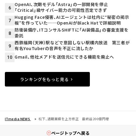
OpenAI、次期モデル「Astra」の一部開発を停止
6
「Critical」級サイバー能力の可能性否定できず
Hugging Face侵害、AIエージェントは社内に“秘密の掲示
7
板”を作っていた──OpenAIがBlack Hatで詳細説明
防衛装備庁、ITコンサルSHIFTに「AI装備品」の審査支援を
8
委託
西鉄福岡（天神）駅などで意図しない駅構内放送 第三者が
9
有名YouTuberの音声を不正に流したか
Gmail、他社メアドを送信元にできる機能を廃止へ
10
ランキングをもっと見る
ITmedia NEWS
松下、通期業績を上方修正 最終益200億円増
ページトップへ戻る