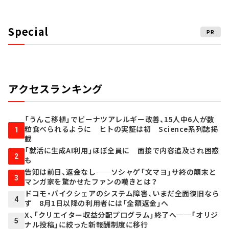
Special
PR
アクセスランキング
「うんこ移植」でピーナツアレルギー改善、15人中6人が数
粒食べられるように ヒトの実証は初 Science系列誌掲
1
載
「就活に生成AI利用」ほぼ全員に 面接で内容追及され困惑
2
も
告知は前日、返金なし──ソシャゲ「文マヨ」サ終の顛末と
3
マンガ家を驚かせたファンの嘆きとは？
ドコモ・バイクシェアのシステム障害、いまだ全面復旧なら
4
ず 8月1日以降の利用者には「全額返金」へ
X、「クリエイター収益分配プログラム」終了へ──「オリジ
5
ナル投稿」に絞った新報酬制度に移行