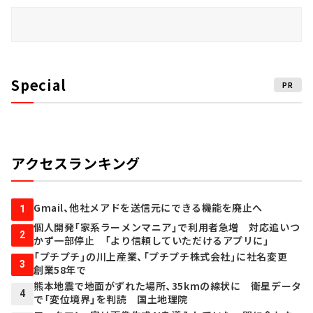
Special
PR
アクセスランキング
Gmail、他社メアドを送信元にできる機能を廃止へ
1
個人開発「家系ラーメンマニア」で利用者急増 対応追いつ
2
かず一部停止 「より信頼していただけるアプリに」
「プチプチ」の川上産業、「プチプチ株式会社」に社名変更
3
創業58年で
熊本地震で地面がずれた場所、35kmの線状に 衛星データ
4
で「変位境界」を判読 国土地理院