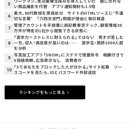
ワークマン、実は画像生成AIを導入していた 間に合わな
5
い商品撮影を代替 アプリ通知開封も1.5倍
東大、60代教授を懲戒処分 サイトのHTMLソースに“不適
6
切な言葉” 「六四天安門」問題が理由と毎日報道
管理アカウントを手順書に誤記載――東芝テック、顧客情報38
7
万件が特定の1社から閲覧できる状態に
「高学力＝ストレスに耐えられる」ではない 秀才が苦しむ
一方、収入・満足度が高いのは…… 医学生・医師1000人超
8
を分析
写真加工アプリ「SNOW」にステマで措置命令 報酬付きで
9
X投稿依頼、広告表示なし 消費者庁
「Xであなたをブロックした人が分かる」サイト拡散 ソー
10
スコードを見たら、IDとパスワード外部送信
ランキングをもっと見る