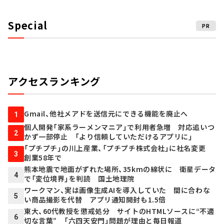
Special
PR
アクセスランキング
Gmail、他社メアドを送信元にできる機能を廃止へ
1
個人開発「家系ラーメンマニア」で利用者急増 対応追いつ
2
かず一部停止 「より信頼していただけるアプリに」
「プチプチ」の川上産業、「プチプチ株式会社」に社名変更
3
創業58年で
熊本地震で地面がずれた場所、35kmの線状に 衛星データ
4
で「変位境界」を判読 国土地理院
ワークマン、実は画像生成AIを導入していた 間に合わな
5
い商品撮影を代替 アプリ通知開封も1.5倍
東大、60代教授を懲戒処分 サイトのHTMLソースに“不適
6
切な言葉” 「六四天安門」問題が理由と毎日報道