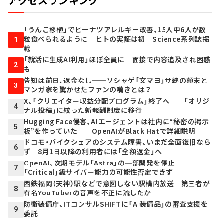
アクセスランキング
「うんこ移植」でピーナツアレルギー改善、15人中6人が数
粒食べられるように ヒトの実証は初 Science系列誌掲
1
載
「就活に生成AI利用」ほぼ全員に 面接で内容追及され困惑
2
も
告知は前日、返金なし──ソシャゲ「文マヨ」サ終の顛末と
3
マンガ家を驚かせたファンの嘆きとは？
X、「クリエイター収益分配プログラム」終了へ──「オリジ
4
ナル投稿」に絞った新報酬制度に移行
Hugging Face侵害、AIエージェントは社内に“秘密の掲示
5
板”を作っていた──OpenAIがBlack Hatで詳細説明
ドコモ・バイクシェアのシステム障害、いまだ全面復旧なら
6
ず 8月1日以降の利用者には「全額返金」へ
OpenAI、次期モデル「Astra」の一部開発を停止
7
「Critical」級サイバー能力の可能性否定できず
西鉄福岡（天神）駅などで意図しない駅構内放送 第三者が
8
有名YouTuberの音声を不正に流したか
防衛装備庁、ITコンサルSHIFTに「AI装備品」の審査支援を
9
委託