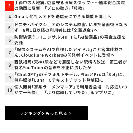
手術中の大地震、患者守る医療スタッフ……熊本総合病院
3
の動画に反響 「プロの動き」「尊敬」
Gmail、他社メアドを送信元にできる機能を廃止へ
4
ドコモ・バイクシェアのシステム障害、いまだ全面復旧なら
5
ず 8月1日以降の利用者には「全額返金」へ
防衛装備庁、ITコンサルSHIFTに「AI装備品」の審査支援を
6
委託
「配信システムをAIで自作したアイドル」こと宮本佳林さ
7
ん、Cloudflare Workersの開発者イベントに登壇へ
西鉄福岡（天神）駅などで意図しない駅構内放送 第三者が
8
有名YouTuberの音声を不正に流したか
「ChatGPT」のデフォルトモデル、PlusとProは「Sol」に、
9
無料版は「Luna」でテキストチャット無制限に
個人開発「家系ラーメンマニア」で利用者急増 対応追いつ
10
かず一部停止 「より信頼していただけるアプリに」
ランキングをもっと見る