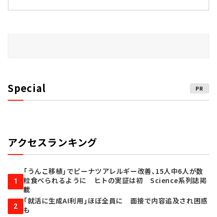
Special
PR
アクセスランキング
「うんこ移植」でピーナツアレルギー改善、15人中6人が数
粒食べられるように ヒトの実証は初 Science系列誌掲
1
載
「就活に生成AI利用」ほぼ全員に 面接で内容追及され困惑
2
も