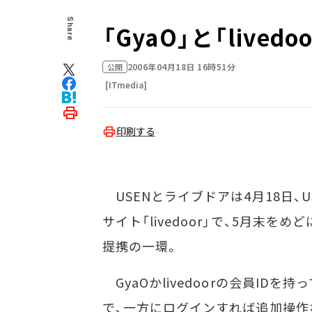
Share
「GyaO」と「lived
2006年04月18日 16時51分
公開
[ITmedia]
印刷する
USENとライブドアは4月18日、U
サイト「livedoor」で、5月末
提携の一環。
GyaOかlivedoorの会員ID
で、一方にログインすれば追加操作