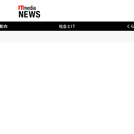
動向
社会とIT
く