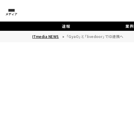
メディア
速報
業界
ITmedia NEWS
「GyaO」と「livedoor」でID連携へ