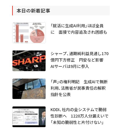
本日の新着記事
「就活に生成AI利用」ほぼ全員
に 面接で内容追及され困惑も
シャープ、通期純利益見通し170
億円下方修正 円安など影響
AIサーバは9月に参入
「声」の権利明記 生成AIで無断
利用、法務省が民事責任の解釈
指針を公表
KDDI、社内の全システムで脆弱
性診断へ 1220万人分漏えいで
「未知の脆弱性と片付けない」