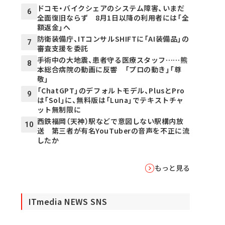
ドコモ・バイクシェアのシステム障害、いまだ
6
全面復旧ならず 8月1日以降の利用者には「全
額返金」へ
防衛装備庁、ITコンサルSHIFTに「AI装備品」の
7
審査支援を委託
手術中の大地震、患者守る医療スタッフ……熊
8
本総合病院の動画に反響 「プロの動き」「尊
敬」
「ChatGPT」のデフォルトモデル、PlusとPro
9
は「Sol」に、無料版は「Luna」でテキストチャ
ット無制限に
西鉄福岡（天神）駅などで意図しない駅構内放
10
送 第三者が有名YouTuberの音声を不正に流
したか
もっと見る
ITmedia NEWS SNS