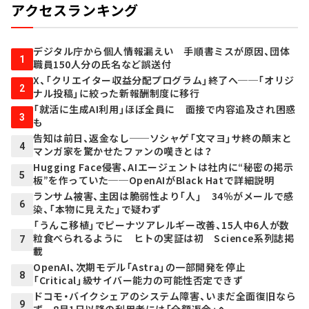
アクセスランキング
デジタル庁から個人情報漏えい 手順書ミスが原因、団体
1
職員150人分の氏名など誤送付
X、「クリエイター収益分配プログラム」終了へ──「オリジ
2
ナル投稿」に絞った新報酬制度に移行
「就活に生成AI利用」ほぼ全員に 面接で内容追及され困惑
3
も
告知は前日、返金なし──ソシャゲ「文マヨ」サ終の顛末と
4
マンガ家を驚かせたファンの嘆きとは？
Hugging Face侵害、AIエージェントは社内に“秘密の掲示
5
板”を作っていた──OpenAIがBlack Hatで詳細説明
ランサム被害、主因は脆弱性より「人」 34％がメールで感
6
染、「本物に見えた」で疑わず
「うんこ移植」でピーナツアレルギー改善、15人中6人が数
粒食べられるように ヒトの実証は初 Science系列誌掲
7
載
OpenAI、次期モデル「Astra」の一部開発を停止
8
「Critical」級サイバー能力の可能性否定できず
ドコモ・バイクシェアのシステム障害、いまだ全面復旧なら
9