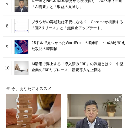
富士通とNECの決算会見から読み解く、2026年下半期
「AI需要」と「収益の見通し」
ブラウザの再起動は不要になる？ Chromeが模索する
「週2リリース」と「無停止アップデート」
25ドルで見つかったWordPressの脆弱性 生成AIが変え
た攻防の時間軸
AI活用で浮上する「導入済みERP」の課題とは？ 中堅
企業のERPリプレース、新規導入を上回る
今、あなたにオススメ