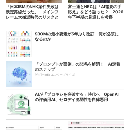
「日本IBMのNHK案件失敗は
富士通とNECは「AI需要の手
既定路線だった」 メインフ
応え」をどう語った？ 2026
レーム大撤退時代のリスクと
年下半期の見通しを考察
教訓
SBOMの最小要素が5年ぶり改訂 何が必須に
なるのか
「プロンプトが面倒」の悲鳴を解消！ AI定着
のステップ
PR(ITmedia エンタープライズ)
AIが「プロキシを突破する」時代へ OpenAI
の評価用AI、ゼロデイ脆弱性を自律悪用