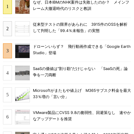
なぜ、日本IBMのNHK案件は失敗したのか？ メインフ
レーム大撤退時代のリスクと教訓
従来型テストの限界があらわに 3915件のOSSを解析
して判明した「99.4％未報告」の実態
ドローンいらず？ 飛行動画作成できる「Google Earth
Studio」登場
SaaSの価値は“割り勘”だけじゃない 「SaaSの死」論
争を一刀両断
Microsoftがまたもや値上げ M365サブスク料金を最大
33％増の「言い分」
VMware製品にCVSS 9.8の脆弱性、回避策なし 速やか
なアップデートを推奨